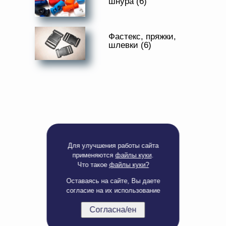
шнура (6)
Доверенность на
получение груза
Документы по работе с
персональными данными
Фастекс, пряжки,
Письмо руководителю
шлевки (6)
Вопросы и ответы
Добавить
Новости | Статьи
в
корзину
Для улучшения работы сайта
применяются
файлы куки
.
Что такое
файлы куки?
Оставаясь на сайте, Вы даете
согласие на их использование
Согласна/ен
Полная версия сайта