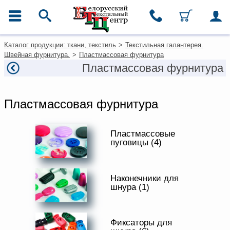
ГЛАВНОЕ МЕНЮ
Контакты
Для покупателей из
Каталог продукции: ткани, текстиль
>
Текстильная галантерея.
Москвы
Каталог
Швейная фурнитура.
>
Пластмассовая фурнитура
+7 (495) 649-0-679
Ткани
Пластмассовая фурнитура
msk@beltextil.ru
Домашний текстиль
Одежда
Ковры
Пластмассовая фурнитура
Текстиль для ресторанов и
гостиниц
Текстильная галантерея и
Пластмассовые
фурнитура
пуговицы (4)
Условия работы
Оплата и доставка
Наконечники для
Как оформить заказ
шнура (1)
Вакансии
Как нас найти
Фиксаторы для
Написать нам