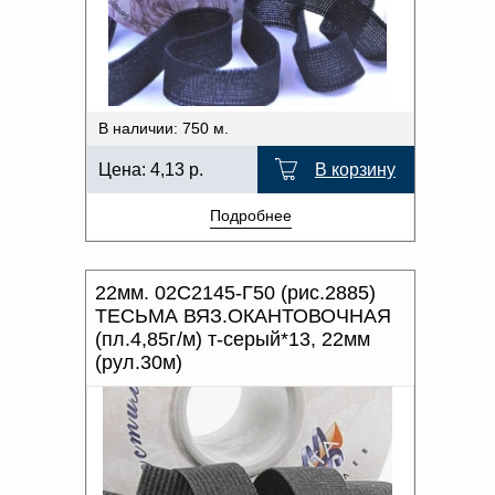
Доверенность на
получение груза
Документы по работе с
персональными данными
Письмо руководителю
Вопросы и ответы
В наличии: 750 м.
Добавить
Новости | Статьи
в
Цена:
4,13
р.
В корзину
корзину
Подробнее
22мм. 02С2145-Г50 (рис.2885)
ТЕСЬМА ВЯЗ.ОКАНТОВОЧНАЯ
(пл.4,85г/м) т-серый*13, 22мм
(рул.30м)