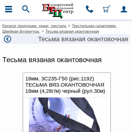
ГЛАВНОЕ МЕНЮ
Контакты
Ирина Байнякшина
Каталог продукции: ткани, текстиль
>
Текстильная галантерея.
+7 (911) 757-28-45
Каталог
Швейная фурнитура.
>
Тесьма вязаная окантовочная
Ткани
Тесьма вязаная окантовочная
Для покупателей из
Домашний текстиль
Москвы
Одежда
+7 (495) 649-0-679
Ковры
msk@beltextil.ru
Тесьма вязаная окантовочная
Текстиль для ресторанов и
гостиниц
________________________
Текстильная галантерея и
+7 (812) 334-12-75
фурнитура
18мм. 3С235-Г50 (рис.1192)
button@beltextil.ru
ТЕСЬМА ВЯЗ.ОКАНТОВОЧНАЯ
18мм (4,28г/м) черный (рул.30м)
Условия работы
Оплата и доставка
Как оформить заказ
Вакансии
Как нас найти
Написать нам