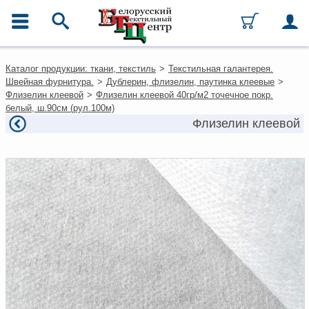
ГЛАВНОЕ МЕНЮ
Контакты
Каталог продукции: ткани, текстиль
>
Текстильная галантерея.
Каталог
Швейная фурнитура.
>
Дублерин, флизелин, паутинка клеевые
>
Ткани
Флизелин клеевой
>
Флизелин клеевой 40гр/м2 точечное покр.
Домашний текстиль
белый, ш.90см (рул.100м)
Одежда
Флизелин клеевой
Ковры
Текстиль для ресторанов и
гостиниц
Текстильная галантерея и
фурнитура
Условия работы
Оплата и доставка
Как оформить заказ
Вакансии
Как нас найти
Написать нам