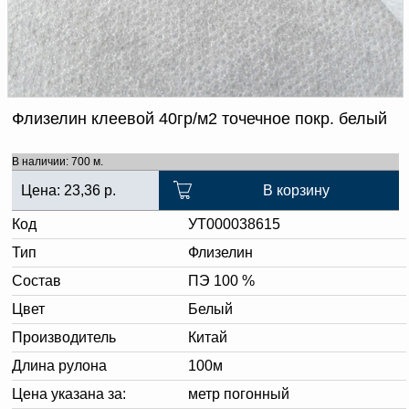
Доверенность на
получение груза
Документы по работе с
персональными данными
Письмо руководителю
Вопросы и ответы
Добавить
Новости | Статьи
Флизелин клеевой 40гр/м2 точечное покр. белый
в
корзину
В наличии: 700 м.
Цена:
23,36
р.
В корзину
Код
УТ000038615
Тип
Флизелин
Состав
ПЭ 100 %
Цвет
Белый
Производитель
Китай
Длина рулона
100м
Цена указана за:
метр погонный