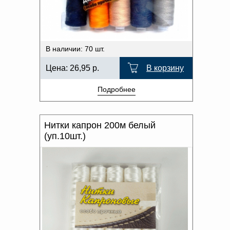
Доверенность на
получение груза
Документы по работе с
персональными данными
Письмо руководителю
В наличии: 70 шт.
Вопросы и ответы
Добавить
Новости | Статьи
Цена:
26,95
р.
В корзину
в
Подробнее
корзину
Нитки капрон 200м белый
(уп.10шт.)