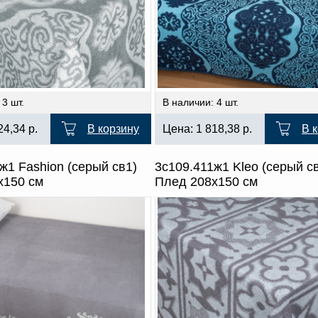
 3 шт.
В наличии: 4 шт.
24,34
р.
В корзину
Цена:
1 818,38
р.
В 
ж1 Fashion (серый св1)
3с109.411ж1 Kleo (серый с
х150 см
Плед 208х150 см