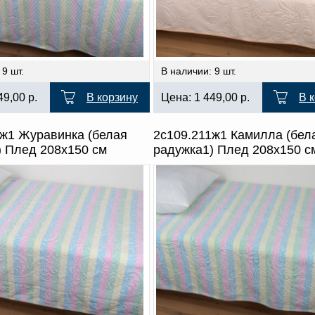
 9 шт.
В наличии: 9 шт.
49,00
р.
В корзину
Цена:
1 449,00
р.
В 
1ж1 Журавинка (белая
2с109.211ж1 Камилла (бел
) Плед 208х150 см
радужка1) Плед 208х150 с