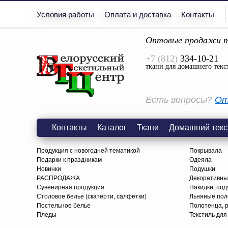
Условия работы
Оплата и доставка
Контакты
Оптовые продажи т
+7 (812)
334-10-21
ткани для домашнего текс
Есть вопросы?
От
Контакты
Каталог
Ткани
Домашний текс
Продукция с новогодней тематикой
Покрывала
Подарки к праздникам
Одеяла
Новинки
Подушки
РАСПРОДАЖА
Декоративны
Сувенирная продукция
Накидки, под
Столовое белье (скатерти, салфетки)
Льняные поло
Постельное белье
Полотенца, 
Пледы
Текстиль для