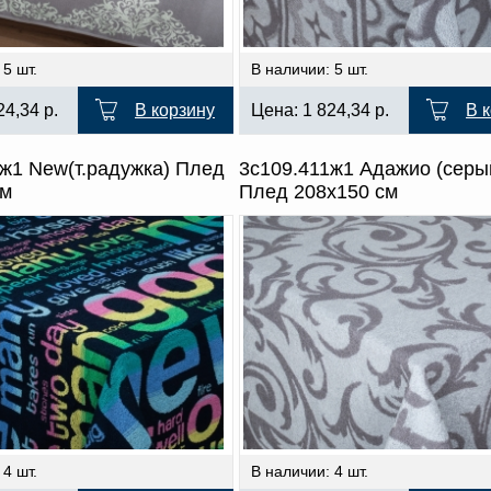
 5 шт.
В наличии: 5 шт.
24,34
р.
В корзину
Цена:
1 824,34
р.
В 
ж1 New(т.радужка) Плед
3с109.411ж1 Адажио (серы
см
Плед 208х150 см
 4 шт.
В наличии: 4 шт.