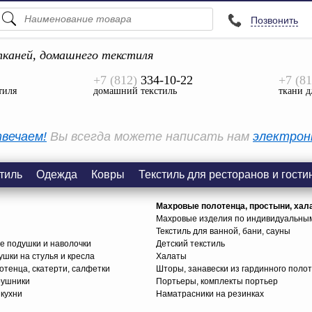
Позвонить
ПОДСКАЗКИ
ТОВАРЫ
каней, домашнего текстиля
+7 (812)
334-10-22
+7 (81
Просмотреть Все
тиля
домашний текстиль
ткани д
КАТЕГОРИИ
вечаем!
Вы всегда можете написать нам
электрон
тиль
Одежда
Ковры
Текстиль для ресторанов и гости
Махровые полотенца, простыни, хал
Махровые изделия по индивидуальны
Текстиль для ванной, бани, сауны
е подушки и наволочки
Детский текстиль
ушки на стулья и кресла
Халаты
тенца, скатерти, салфетки
Шторы, занавески из гардинного поло
рушники
Портьеры, комплекты портьер
 кухни
Наматрасники на резинках