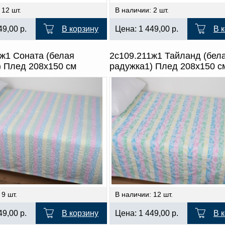
 12 шт.
В наличии: 2 шт.
49,00
р.
В корзину
Цена:
1 449,00
р.
В 
ж1 Соната (белая
2с109.211ж1 Тайланд (бел
) Плед 208х150 см
радужка1) Плед 208х150 с
 9 шт.
В наличии: 12 шт.
49,00
р.
В корзину
Цена:
1 449,00
р.
В 