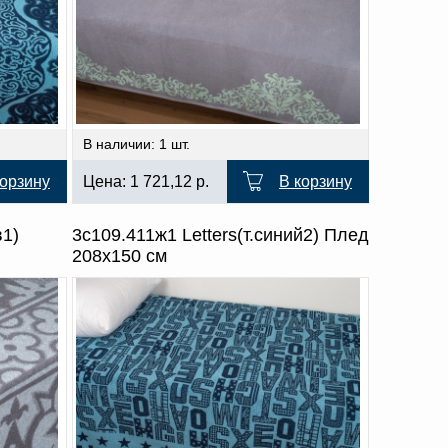
В наличии: 1 шт.
корзину
Цена:
1 721,12
р.
В корзину
в1)
3с109.411ж1 Letters(т.синий2) Плед
208х150 см