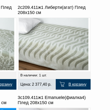
) Плед
2с209.411ж1 Либерти(агат) Плед
208х150 см
В наличии: 1 шт.
корзину
Цена:
2 377,40
р.
В корзину
3с109.411ж1 Emanuele(фиалка4)
 см
Плед 208х150 см