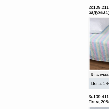
2с109.211
радужка1
В наличии:
Цена:
1 4
3с109.411
Плед 208