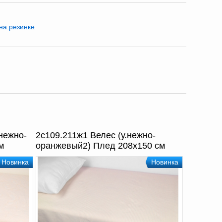
на резинке
нежно-
2с109.211ж1 Велес (у.нежно-
м
оранжевый2) Плед 208х150 см
Новинка
Новинка