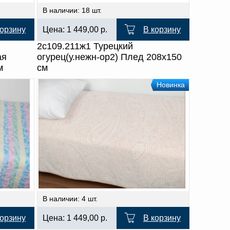
В наличии: 18 шт.
корзину
Цена:
1 449,00
р.
В корзину
2с109.211ж1 Турецкий
ая
огурец(у.нежн-ор2) Плед 208х150
м
см
Новинка
В наличии: 4 шт.
корзину
Цена:
1 449,00
р.
В корзину