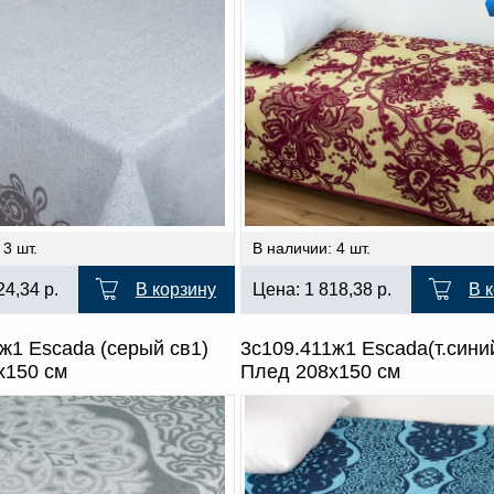
 3 шт.
В наличии: 4 шт.
24,34
р.
В корзину
Цена:
1 818,38
р.
В 
ж1 Escada (серый св1)
3с109.411ж1 Escada(т.сини
х150 см
Плед 208х150 см