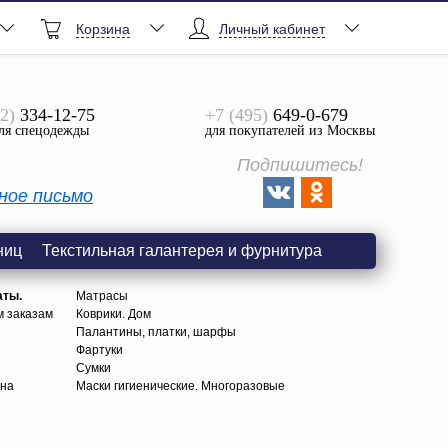
Корзина
Личный кабинет
2)
334-12-75
+7 (495)
649-0-679
ля спецодежды
для покупателей из Москвы
Подпишитесь!
ное письмо
ниц
Текстильная галантерея и фурнитура
аты.
Матрасы
м заказам
Коврики. Дом
Палантины, платки, шарфы
Фартуки
Сумки
тна
Маски гигиенические. Многоразовые