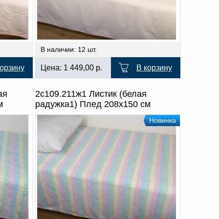
В наличии: 12 шт.
корзину
Цена:
1 449,00
р.
В корзину
ая
2с109.211ж1 Листик (белая
м
радужка1) Плед 208х150 см
Новинка