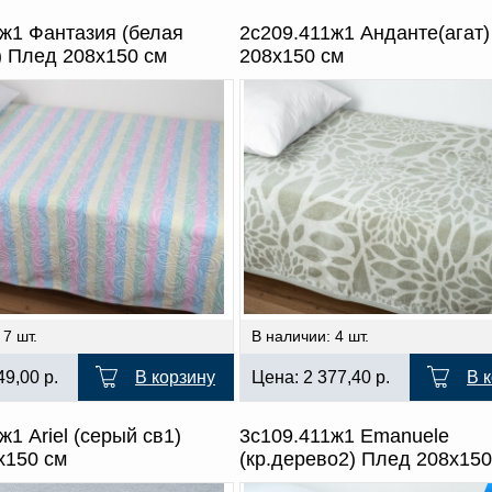
ж1 Фантазия (белая
2с209.411ж1 Анданте(агат
) Плед 208х150 см
208х150 см
 7 шт.
В наличии: 4 шт.
49,00
р.
В корзину
Цена:
2 377,40
р.
В 
ж1 Ariel (серый св1)
3с109.411ж1 Emanuele
х150 см
(кр.дерево2) Плед 208х150