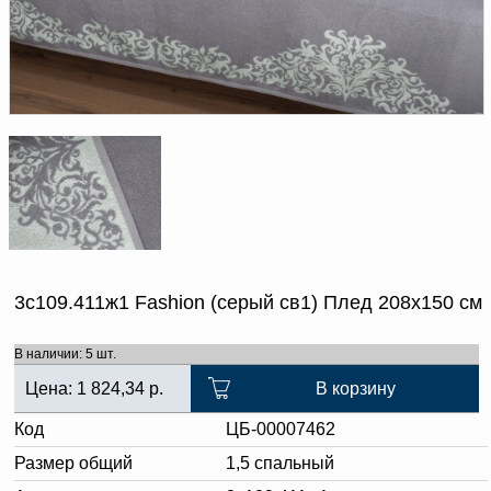
Доверенность на
получение груза
Документы по работе с
персональными данными
Письмо руководителю
Вопросы и ответы
Добавить
Новости | Статьи
в
корзину
3с109.411ж1 Fashion (серый св1) Плед 208х150 см
В наличии: 5 шт.
Цена:
1 824,34
р.
В корзину
Код
ЦБ-00007462
Размер общий
1,5 спальный