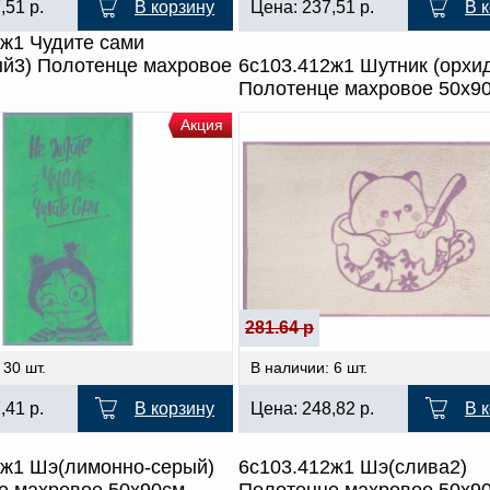
7,51
р.
В корзину
Цена:
237,51
р.
В 
2ж1 Чудите сами
ый3) Полотенце махровое
6с103.412ж1 Шутник (орхи
Полотенце махровое 50х9
Акция
281.64 р
 30 шт.
В наличии: 6 шт.
7,41
р.
В корзину
Цена:
248,82
р.
В 
2ж1 Шэ(лимонно-серый)
6с103.412ж1 Шэ(слива2)