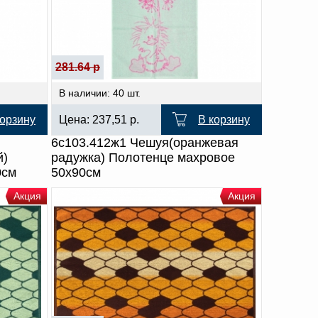
281.64 р
В наличии: 40 шт.
корзину
Цена:
237,51
р.
В корзину
6с103.412ж1 Чешуя(оранжевая
й)
радужка) Полотенце махровое
0см
50х90см
Акция
Акция