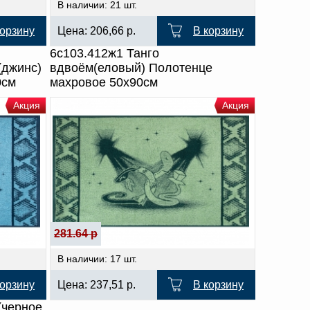
В наличии: 21 шт.
корзину
Цена:
206,66
р.
В корзину
6с103.412ж1 Танго
(джинс)
вдвоём(еловый) Полотенце
0см
махровое 50х90см
Акция
Акция
281.64 р
В наличии: 17 шт.
корзину
Цена:
237,51
р.
В корзину
(черное