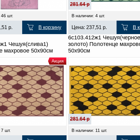
281.64 р
 46 шт.
В наличии: 4 шт.
7,51
р.
В корзину
Цена:
237,51
р.
В 
6с103.412ж1 Чешуя(черно
2ж1 Чешуя(слива1)
золото) Полотенце махров
е махровое 50х90см
50х90см
Акция
281.64 р
 7 шт.
В наличии: 11 шт.