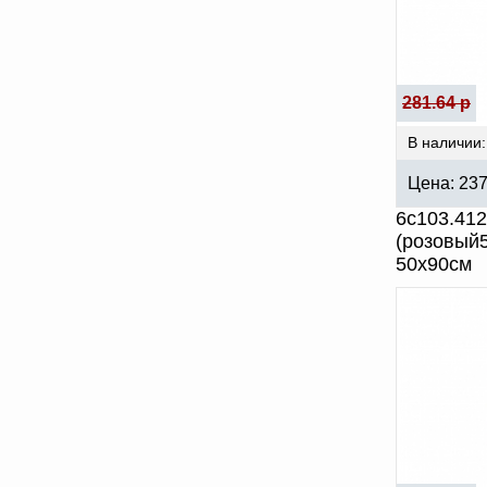
281.64 р
В наличии:
Цена:
23
6с103.412
(розовый
50х90см