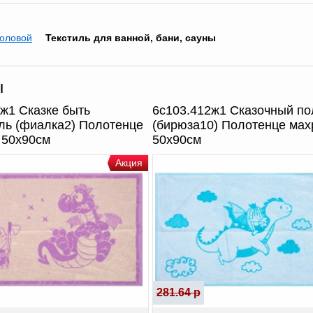
толовой
Текстиль для ванной, бани, сауны
ы
ж1 Сказке быть
6с103.412ж1 Сказочный по
ль (фиалка2) Полотенце
(бирюза10) Полотенце мах
 50х90см
50х90см
Акция
281.64 р