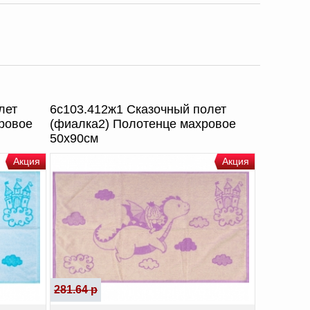
лет
6с103.412ж1 Сказочный полет
ровое
(фиалка2) Полотенце махровое
50х90см
Акция
Акция
281.64 р