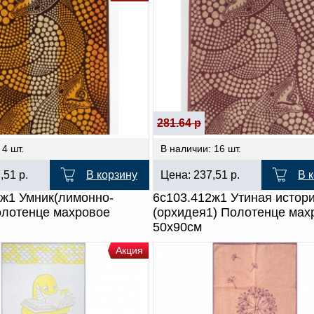
281.64 р
 4 шт.
В наличии: 16 шт.
7,51
р.
В корзину
Цена:
237,51
р.
В 
2ж1 Умник(лимонно-
6с103.412ж1 Утиная истори
олотенце махровое
(орхидея1) Полотенце мах
50х90см
Акция