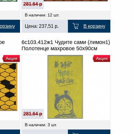
281.64 р
В наличии: 12 шт.
корзину
Цена:
237,51
р.
В корзину
е
ое
6с103.412ж1 Чудите сами (лимон1)
Полотенце махровое 50х90см
Акция
Акция
281.64 р
В наличии: 3 шт.