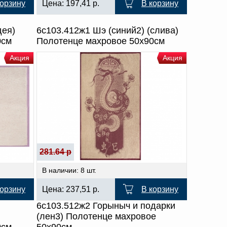
корзину
Цена:
197,41
р.
В корзину
дея)
6с103.412ж1 Шэ (синий2) (слива)
0см
Полотенце махровое 50х90см
Акция
Акция
281.64 р
В наличии: 8 шт.
корзину
Цена:
237,51
р.
В корзину
6с103.512ж2 Горыныч и подарки
(лен3) Полотенце махровое