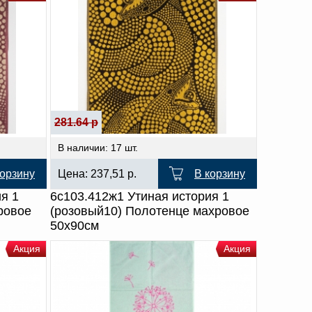
281.64 р
В наличии: 17 шт.
корзину
Цена:
237,51
р.
В корзину
я 1
6с103.412ж1 Утиная история 1
ровое
(розовый10) Полотенце махровое
50х90см
Акция
Акция