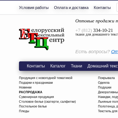
Условия работы
Оплата и доставка
Контакты
Оптовые продажи т
+7 (812)
334-10-21
ткани для домашнего текс
Есть вопросы?
От
Контакты
Каталог
Ткани
Домашний текс
Продукция с новогодней тематикой
Покрывала
Подарки к праздникам
Одеяла
Новинки
Подушки
РАСПРОДАЖА
Декоративны
Сувенирная продукция
Накидки, под
Столовое белье (скатерти, салфетки)
Льняные поло
Постельное белье
Полотенца, 
Пледы
Текстиль для