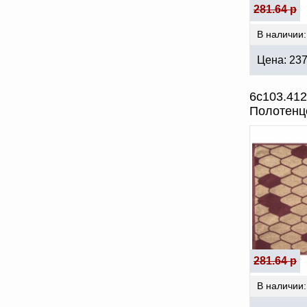
281.64 р
В наличии:
Цена:
23
6с103.41
Полотенц
281.64 р
В наличии: