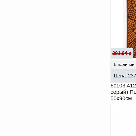
281.64 р
В наличии:
Цена:
23
6с103.41
серый) П
50х90см