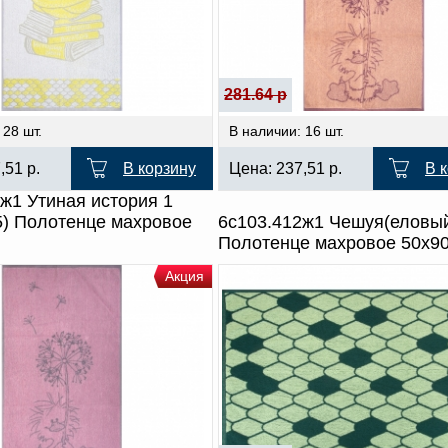
281.64 р
 28 шт.
В наличии: 16 шт.
7,51
р.
В корзину
Цена:
237,51
р.
В 
ж1 Утиная история 1
5) Полотенце махровое
6с103.412ж1 Чешуя(еловы
Полотенце махровое 50х9
Акция