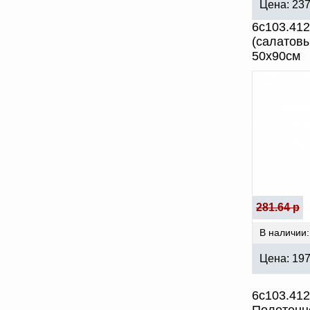
Цена:
23
6с103.41
(салатов
50х90см
281.64 р
В наличии:
Цена:
19
6с103.41