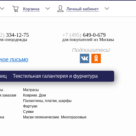
Корзина
Личный кабинет
2)
334-12-75
+7 (495)
649-0-679
ля спецодежды
для покупателей из Москвы
Подпишитесь!
ное письмо
ниц
Текстильная галантерея и фурнитура
ты.
Матрасы
м заказам
Коврики. Дом
Палантины, платки, шарфы
Фартуки
Сумки
тна
Маски гигиенические. Многоразовые