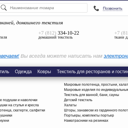
Позвонить
ПОДСКАЗКИ
ТОВАРЫ
каней, домашнего текстиля
+7 (812)
334-10-22
+7 (81
Просмотреть Все
тиля
домашний текстиль
ткани д
КАТЕГОРИИ
вечаем!
Вы всегда можете написать нам
электрон
тиль
Одежда
Ковры
Текстиль для ресторанов и гости
Махровые полотенца, простыни, хала
Махровые изделия по индивидуальны
Текстиль для ванной, бани, сауны
е подушки и наволочки
Детский текстиль
ушки на стулья и кресла
Халаты
тенца, скатерти, салфетки
Шторы, занавески из гардинного поло
рушники
Портьеры, комплекты портьер
 кухни
Наматрасники на резинках