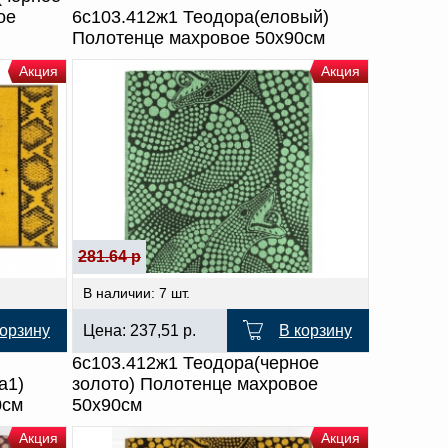
ое
6с103.412ж1 Теодора(еловый)
Полотенце махровое 50х90см
Акция
Акция
281.64 р
В наличии: 7 шт.
корзину
Цена:
237,51
р.
В корзину
6с103.412ж1 Теодора(черное
а1)
золото) Полотенце махровое
0см
50х90см
Акция
Акция