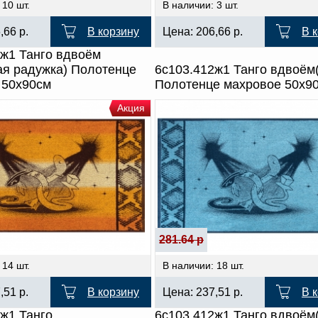
 10 шт.
В наличии: 3 шт.
6,66
р.
В корзину
Цена:
206,66
р.
В 
2ж1 Танго вдвоём
ая радужка) Полотенце
6с103.412ж1 Танго вдвоём
 50х90см
Полотенце махровое 50х9
Акция
281.64 р
 14 шт.
В наличии: 18 шт.
7,51
р.
В корзину
Цена:
237,51
р.
В 
ж1 Танго
6с103.412ж1 Танго вдвоём