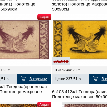
лива1) Полотенце
золото) Полотенце махров
 50х90см
50х90см
Акция
281.64 р
 18 шт.
В наличии: 7 шт.
7,51
р.
В корзину
Цена:
237,51
р.
В 
2ж1 Теодора(оранжевая
 Полотенце махровое
6с103.412ж1 Теодора(слив
Полотенце махровое 50х9
Акция