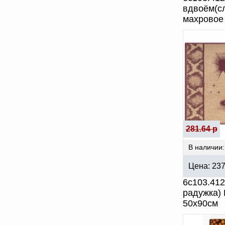
вдвоём(с
махровое
281.64 р
В наличии:
Цена:
23
6с103.41
радужка)
50х90см