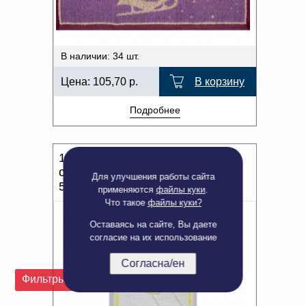
В наличии: 34 шт.
Цена:
105,70
р.
В корзину
Подробнее
1с105.413ж1 Гусь (лимонно-
серый) Полотенце махровое
Для улучшения работы сайта
50х30 см
применяются
файлы куки
.
Что такое
файлы куки?
Оставаясь на сайте, Вы даете
согласие на их использование
Согласна/ен
Фильтры