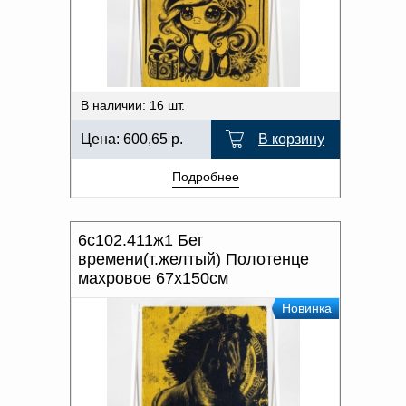
Доверенность на
получение груза
Документы по работе с
персональными данными
Письмо руководителю
Вопросы и ответы
В наличии: 16 шт.
Добавить
Новости | Статьи
в
Цена:
600,65
р.
В корзину
корзину
Подробнее
6с102.411ж1 Бег
времени(т.желтый) Полотенце
махровое 67х150см
Новинка