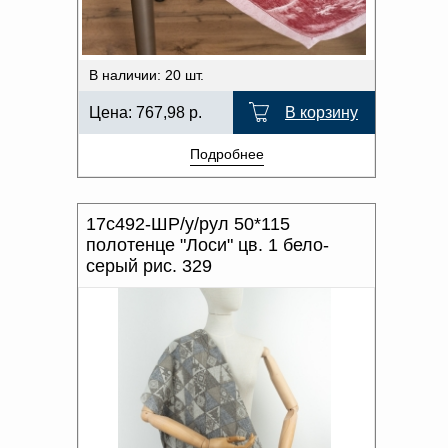
В наличии: 20 шт.
Цена:
767,98
р.
В корзину
Подробнее
17с492-ШР/у/рул 50*115
полотенце "Лоси" цв. 1 бело-
серый рис. 329