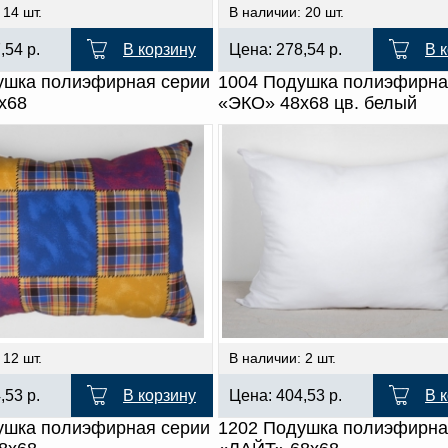
 14 шт.
В наличии: 20 шт.
7,54
р.
В корзину
Цена:
278,54
р.
В 
ушка полиэфирная серии
1004 Подушка полиэфирна
х68
«ЭКО» 48х68 цв. белый
 12 шт.
В наличии: 2 шт.
4,53
р.
В корзину
Цена:
404,53
р.
В 
ушка полиэфирная серии
1202 Подушка полиэфирна