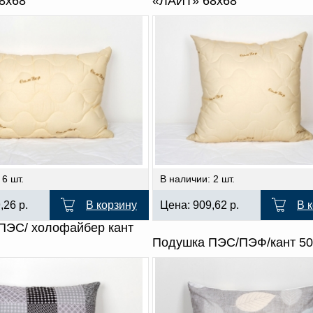
8х68
«ЛАЙТ» 68х68
 6 шт.
В наличии: 2 шт.
9,26
р.
В корзину
Цена:
909,62
р.
В 
ПЭС/ холофайбер кант
Подушка ПЭС/ПЭФ/кант 50