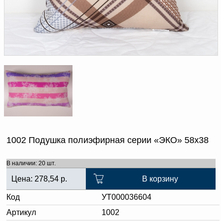
Доверенность на
получение груза
Документы по работе с
персональными данными
Письмо руководителю
Вопросы и ответы
Добавить
Новости | Статьи
в
корзину
1002 Подушка полиэфирная серии «ЭКО» 58х38
В наличии: 20 шт.
Цена:
278,54
р.
В корзину
Код
УТ000036604
Артикул
1002