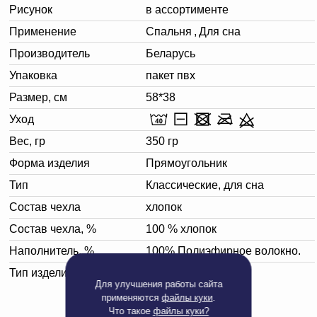
Рисунок
в ассортименте
Применение
Спальня
,
Для сна
Производитель
Беларусь
Упаковка
пакет пвх
Размер, см
58*38
Уход
Вес, гр
350 гр
Форма изделия
Прямоугольник
Тип
Классические, для сна
Состав чехла
хлопок
Состав чехла, %
100 % хлопок
Наполнитель, %
100% Полиэфирное волокно.
Тип изделия
Подушка (для сна)
Для улучшения работы сайта
применяются
файлы куки
.
Что такое
файлы куки?