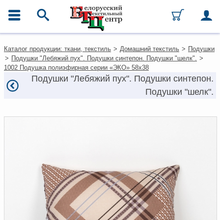
ГЛАВНОЕ МЕНЮ
Контакты
Каталог продукции: ткани, текстиль
>
Домашний текстиль
>
Подушки
Каталог
>
Подушки "Лебяжий пух". Подушки синтепон. Подушки "шелк".
>
Ткани
1002 Подушка полиэфирная серии «ЭКО» 58х38
Домашний текстиль
Подушки "Лебяжий пух". Подушки синтепон.
Одежда
Подушки "шелк".
Ковры
Текстиль для ресторанов и
гостиниц
Текстильная галантерея и
фурнитура
Условия работы
Оплата и доставка
Как оформить заказ
Вакансии
Как нас найти
Написать нам