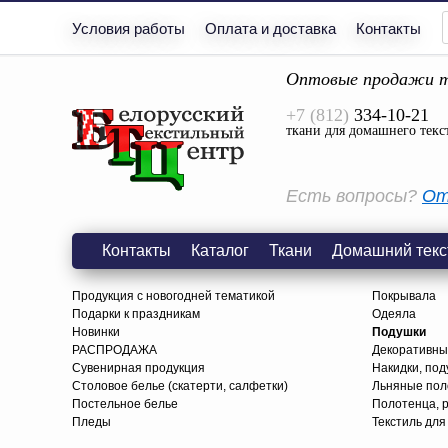
Условия работы
Оплата и доставка
Контакты
Оптовые продажи т
+7 (812)
334-10-21
ткани для домашнего текс
Есть вопросы?
От
Контакты
Каталог
Ткани
Домашний текс
Продукция с новогодней тематикой
Покрывала
Подарки к праздникам
Одеяла
Новинки
Подушки
РАСПРОДАЖА
Декоративны
Сувенирная продукция
Накидки, под
Столовое белье (скатерти, салфетки)
Льняные поло
Постельное белье
Полотенца, 
Пледы
Текстиль для