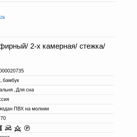
сть
фирный/ 2-х камерная/ стежка/
000020735
, бамбук
альня
,
Для сна
ссия
модан ПВХ на молнии
*70