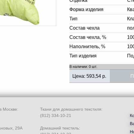
Отделка
Ст
Форма изделия
Кв
Тип
Кл
Состав чехла
по
Состав чехла, %
10
Наполнитель, %
10
Тип изделия
По
В наличии: 0 шт.
Цена:
593,54
р.
П
в Москве:
Ткани для домашнего текстиля:
(812) 334-10-21
К
В
ановых, 29А
Домашний текстиль:
Но