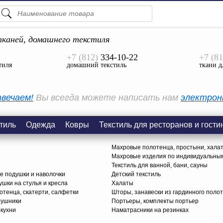
ПОДСКАЗКИ
ТОВАРЫ
каней, домашнего текстиля
+7 (812)
334-10-22
+7 (81
Просмотреть Все
тиля
домашний текстиль
ткани д
КАТЕГОРИИ
вечаем!
Вы всегда можете написать нам
электрон
тиль
Одежда
Ковры
Текстиль для ресторанов и гости
Махровые полотенца, простыни, хала
Махровые изделия по индивидуальны
Текстиль для ванной, бани, сауны
е подушки и наволочки
Детский текстиль
ушки на стулья и кресла
Халаты
тенца, скатерти, салфетки
Шторы, занавески из гардинного поло
рушники
Портьеры, комплекты портьер
 кухни
Наматрасники на резинках