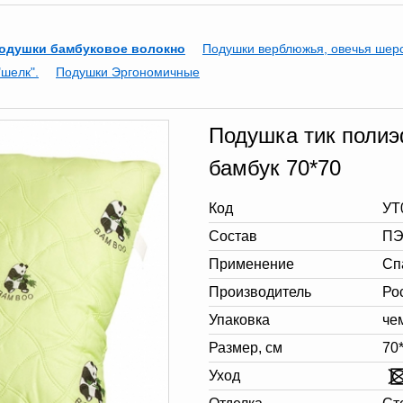
одушки бамбуковое волокно
Подушки верблюжья, овечья шер
шелк".
Подушки Эргономичные
Подушка тик полиэ
бамбук 70*70
Код
УТ
Состав
ПЭ
Применение
Сп
Производитель
Ро
Упаковка
че
Размер, см
70
Уход