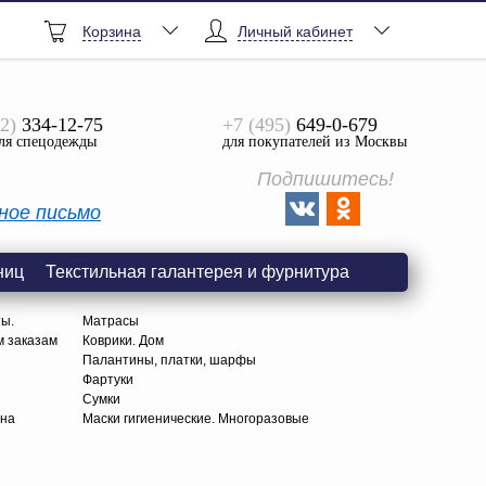
Корзина
Личный кабинет
2)
334-12-75
+7 (495)
649-0-679
ля спецодежды
для покупателей из Москвы
Подпишитесь!
ное письмо
ниц
Текстильная галантерея и фурнитура
ты.
Матрасы
м заказам
Коврики. Дом
Палантины, платки, шарфы
Фартуки
Сумки
тна
Маски гигиенические. Многоразовые