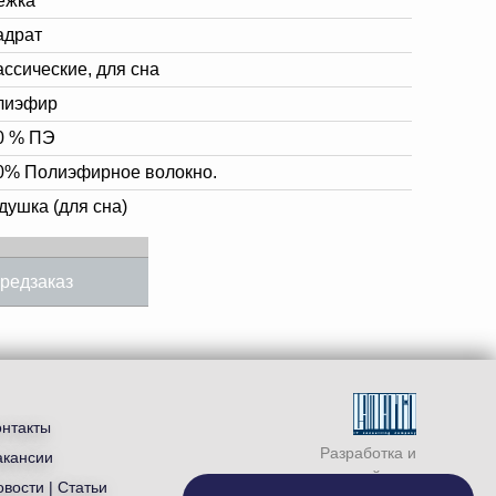
ежка
адрат
ассические, для сна
лиэфир
0 % ПЭ
0% Полиэфирное волокно.
душка (для сна)
редзаказ
онтакты
Разработка и
акансии
продвижение сайта —
вости | Статьи