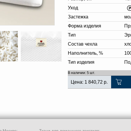
Уход
Застежка
мо
Форма изделия
Пр
Тип
Эр
Состав чехла
хл
Наполнитель, %
10
Тип изделия
По
В наличии: 5 шт.
Цена:
1 840,72
р.
в Москве:
Ткани для домашнего текстиля: