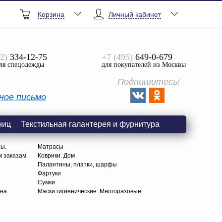
Корзина
Личный кабинет
2)
334-12-75
+7 (495)
649-0-679
ля спецодежды
для покупателей из Москвы
Подпишитесь!
ное письмо
ниц
Текстильная галантерея и фурнитура
ты.
Матрасы
м заказам
Коврики. Дом
Палантины, платки, шарфы
Фартуки
Сумки
тна
Маски гигиенические. Многоразовые