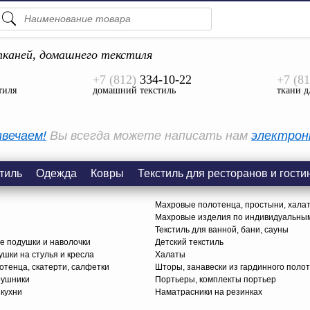
ПОДСКАЗКИ
ТОВАРЫ
каней, домашнего текстиля
+7 (812)
334-10-22
+7 (81
Просмотреть Все
тиля
домашний текстиль
ткани д
КАТЕГОРИИ
вечаем!
Вы всегда можете написать нам
электрон
тиль
Одежда
Ковры
Текстиль для ресторанов и гости
Махровые полотенца, простыни, хала
Махровые изделия по индивидуальны
Текстиль для ванной, бани, сауны
е подушки и наволочки
Детский текстиль
ушки на стулья и кресла
Халаты
тенца, скатерти, салфетки
Шторы, занавески из гардинного поло
рушники
Портьеры, комплекты портьер
 кухни
Наматрасники на резинках