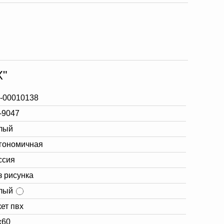
X"
-00010138
-9047
лый
гономичная
ссия
з рисунка
лый
кет пвх
х60