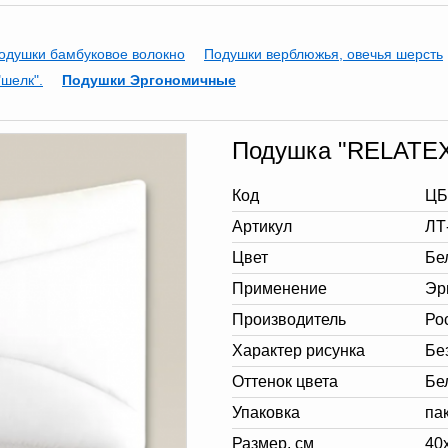
одушки бамбуковое волокно
Подушки верблюжья, овечья шерсть
шелк".
Подушки Эргономичные
Подушка "RELATE
Код
ЦБ
Артикул
ЛТ
Цвет
Бе
Применение
Эр
Производитель
Ро
Характер рисунка
Бе
Оттенок цвета
Бе
Упаковка
па
Размер, см
40