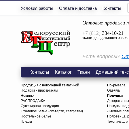
Условия работы
Оплата и доставка
Контакты
Оптовые продажи т
+7 (812)
334-10-21
ткани для домашнего текс
Есть вопросы?
От
Контакты
Каталог
Ткани
Домашний текс
Продукция с новогодней тематикой
Покрывала
Подарки к праздникам
Одеяла
Новинки
Подушки
РАСПРОДАЖА
Декоративны
Сувенирная продукция
Накидки, под
Столовое белье (скатерти, салфетки)
Льняные поло
Постельное белье
Полотенца, 
Пледы
Текстиль для