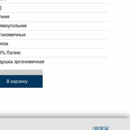
лния
ямоугольник
гономичные
опок
0% Латекс
душка эргономичная
В корзину