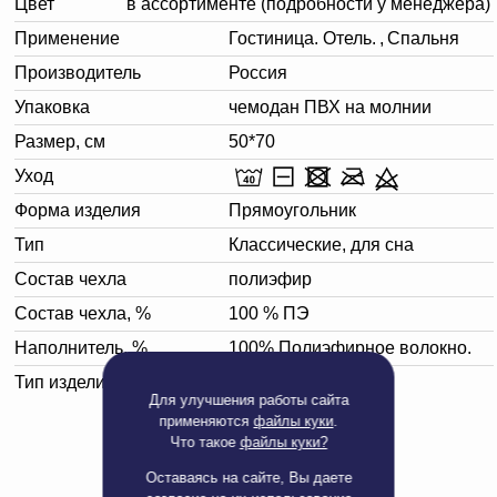
Цвет
в ассортименте (подробности у менеджера)
Применение
Гостиница. Отель.
,
Спальня
Производитель
Россия
Упаковка
чемодан ПВХ на молнии
Размер, см
50*70
Уход
Форма изделия
Прямоугольник
Тип
Классические, для сна
Состав чехла
полиэфир
Состав чехла, %
100 % ПЭ
Наполнитель, %
100% Полиэфирное волокно.
Тип изделия
Подушка (для сна)
Для улучшения работы сайта
применяются
файлы куки
.
Что такое
файлы куки?
Оставаясь на сайте, Вы даете