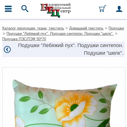
ГЛАВНОЕ МЕНЮ
Контакты
Каталог продукции: ткани, текстиль
>
Домашний текстиль
>
Подушки
Каталог
>
Подушки "Лебяжий пух". Подушки синтепон. Подушки "шелк".
>
Ткани
Подушка ПЭС/ПЭФ 50*70
Домашний текстиль
Подушки "Лебяжий пух". Подушки синтепон.
Одежда
Подушки "шелк".
Ковры
Текстиль для ресторанов и
гостиниц
Текстильная галантерея и
фурнитура
Условия работы
Оплата и доставка
Как оформить заказ
Вакансии
Как нас найти
Написать нам