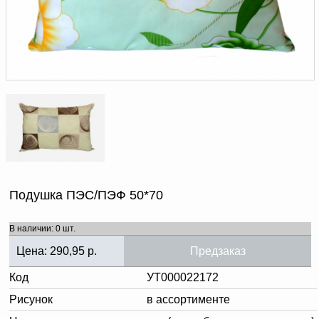
Доверенность на
получение груза
Документы по работе с
персональными данными
Письмо руководителю
Вопросы и ответы
Добавить
Новости | Статьи
в
корзину
Подушка ПЭС/ПЭФ 50*70
В наличии: 0 шт.
Цена:
290,95
р.
Предзаказ
Код
УТ000022172
Рисунок
в ассортименте