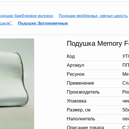
одушки бамбуковое волокно
Подушки верблюжья, овечья шерсть
шелк".
Подушки Эргономичные
Подушка Memory Fo
Код
УТ
Артикул
ПП
Рисунок
Me
Применение
Сп
Производитель
Ро
Упаковка
че
Размер, см
50
Наполнитель
пе
Описание товара
С 