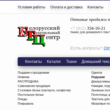
Условия работы
Оплата и доставка
Контакты
Оптовые продажи т
+7 (812)
334-10-21
ткани для домашнего текс
Есть вопросы?
От
Контакты
Каталог
Ткани
Домашний текс
Подарки к праздникам
Одеяла
Новинки
Подушки
РАСПРОДАЖА
Декоративны
Сувенирная продукция
Накидки, под
Столовое белье (скатерти, салфетки)
Льняные поло
Постельное белье
Полотенца, 
Пледы
Текстиль для
Покрывала
Махровые по