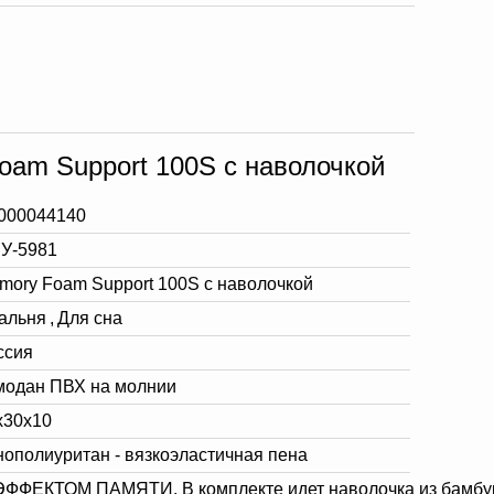
am Support 100S с наволочкой
000044140
У-5981
mory Foam Support 100S с наволочкой
альня
,
Для сна
ссия
модан ПВХ на молнии
х30х10
нополиуритан - вязкоэластичная пена
ЭФФЕКТОМ ПАМЯТИ. В комплекте идет наволочка из бамбуко