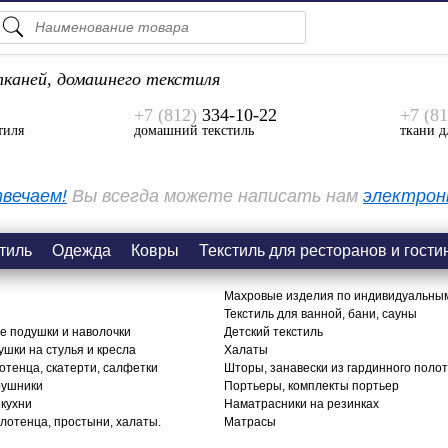
ПОДСКАЗКИ
ТОВАРЫ
каней, домашнего текстиля
+7 (812)
334-10-22
+7 (81
Просмотреть Все
тиля
домашний текстиль
ткани д
КАТЕГОРИИ
вечаем!
Вы всегда можете написать нам
электрон
тиль
Одежда
Ковры
Текстиль для ресторанов и гости
Махровые изделия по индивидуальны
Текстиль для ванной, бани, сауны
е подушки и наволочки
Детский текстиль
ушки на стулья и кресла
Халаты
тенца, скатерти, салфетки
Шторы, занавески из гардинного поло
рушники
Портьеры, комплекты портьер
 кухни
Наматрасники на резинках
лотенца, простыни, халаты.
Матрасы