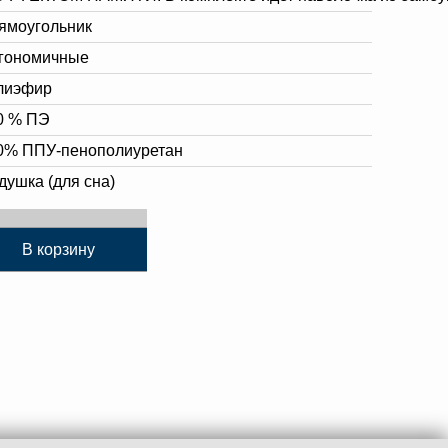
ямоугольник
гономичные
лиэфир
0 % ПЭ
0% ППУ-пенополиуретан
душка (для сна)
В корзину