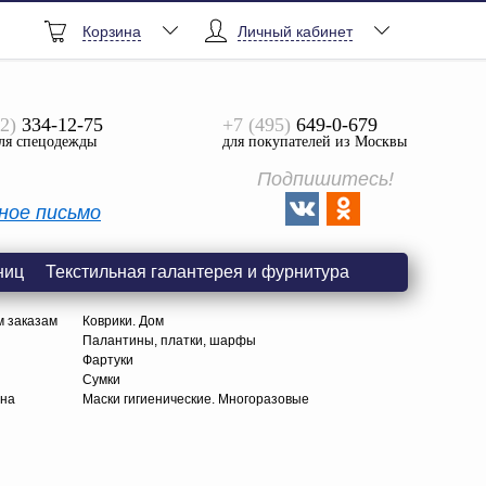
Корзина
Личный кабинет
2)
334-12-75
+7 (495)
649-0-679
ля спецодежды
для покупателей из Москвы
Подпишитесь!
ное письмо
ниц
Текстильная галантерея и фурнитура
м заказам
Коврики. Дом
Палантины, платки, шарфы
Фартуки
Сумки
тна
Маски гигиенические. Многоразовые