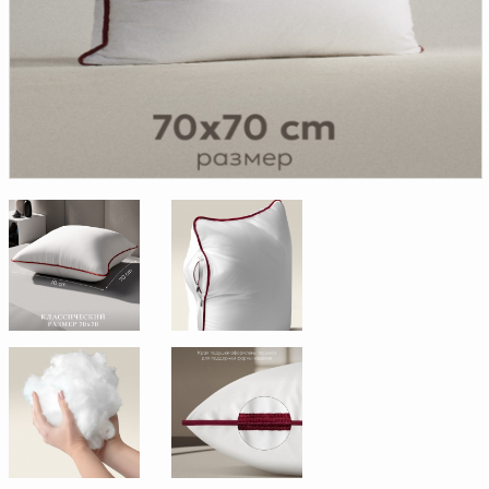
Доверенность на
получение груза
Документы по работе с
персональными данными
Письмо руководителю
Вопросы и ответы
Добавить
Новости | Статьи
в
корзину