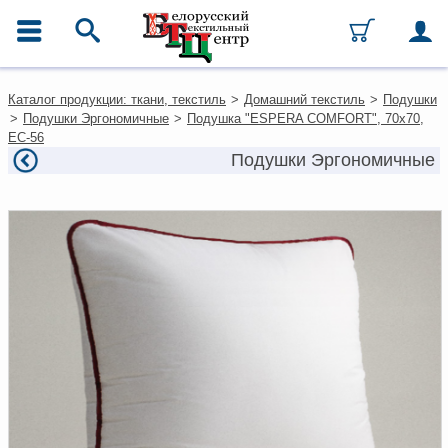
ГЛАВНОЕ МЕНЮ
Контакты
Каталог продукции: ткани, текстиль
>
Домашний текстиль
>
Подушки
Каталог
>
Подушки Эргономичные
>
Подушка "ESPERA COMFORT", 70х70,
Ткани
ЕС-56
Домашний текстиль
Подушки Эргономичные
Одежда
Ковры
Текстиль для ресторанов и
гостиниц
Текстильная галантерея и
фурнитура
Условия работы
Оплата и доставка
Как оформить заказ
Вакансии
Как нас найти
Написать нам