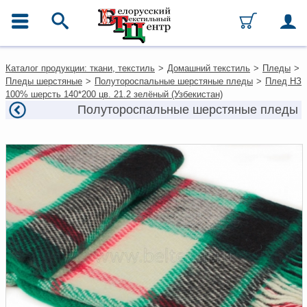
ГЛАВНОЕ МЕНЮ
Контакты
Каталог продукции: ткани, текстиль
>
Домашний текстиль
>
Пледы
>
Каталог
Пледы шерстяные
>
Полутороспальные шерстяные пледы
>
Плед НЗ
Ткани
100% шерсть 140*200 цв. 21.2 зелёный (Узбекистан)
Домашний текстиль
Полутороспальные шерстяные пледы
Одежда
Ковры
Текстиль для ресторанов и
гостиниц
Текстильная галантерея и
фурнитура
Условия работы
Оплата и доставка
Как оформить заказ
Вакансии
Как нас найти
Написать нам