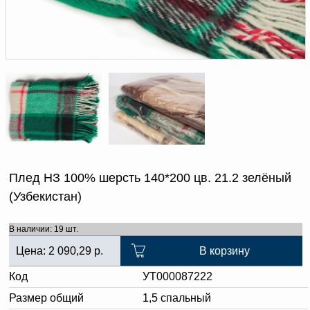
Доверенность на
получение груза
Документы по работе с
персональными данными
Письмо руководителю
Вопросы и ответы
Добавить
Новости | Статьи
в
корзину
Плед НЗ 100% шерсть 140*200 цв. 21.2 зелёный
(Узбекистан)
В наличии: 19 шт.
Цена:
2 090,29
р.
В корзину
Код
УТ000087222
Размер общий
1,5 спальный