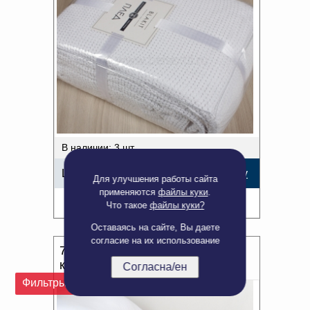
В наличии: 3 шт.
Цена:
3 916,01
р.
В корзину
Для улучшения работы сайта
применяются
файлы куки
.
Подробнее
Что такое
файлы куки?
Оставаясь на сайте, Вы даете
согласие на их использование
7651 Плед 240*220 цв. бежево-
коричневый рис. 541402
Согласна/ен
Фильтры