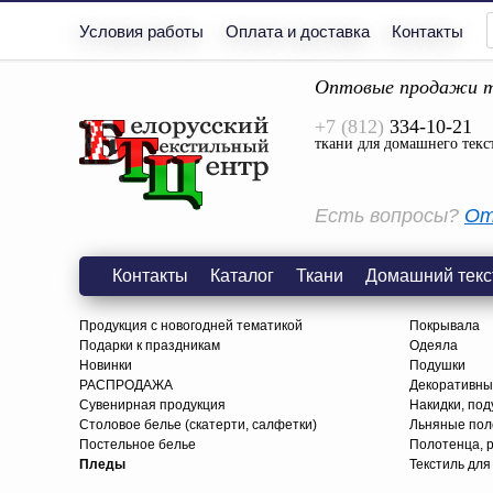
Условия работы
Оплата и доставка
Контакты
Оптовые продажи т
+7 (812)
334-10-21
ткани для домашнего текс
Есть вопросы?
От
Контакты
Каталог
Ткани
Домашний текс
Продукция с новогодней тематикой
Покрывала
Подарки к праздникам
Одеяла
Новинки
Подушки
РАСПРОДАЖА
Декоративны
Сувенирная продукция
Накидки, под
Столовое белье (скатерти, салфетки)
Льняные поло
Постельное белье
Полотенца, 
Пледы
Текстиль для