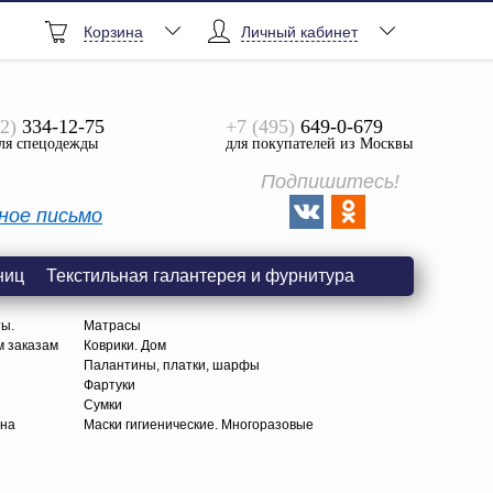
Корзина
Личный кабинет
2)
334-12-75
+7 (495)
649-0-679
ля спецодежды
для покупателей из Москвы
Подпишитесь!
ное письмо
ниц
Текстильная галантерея и фурнитура
ты.
Матрасы
м заказам
Коврики. Дом
Палантины, платки, шарфы
Фартуки
Сумки
тна
Маски гигиенические. Многоразовые