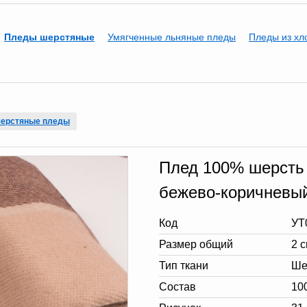
Пледы шерстяные
Умягченные льняные пледы
Пледы из хл
ерстяные пледы
Плед 100% шерсть 1
бежево-коричневы
Код
УТ
Размер общий
2 
Тип ткани
Ше
Состав
10