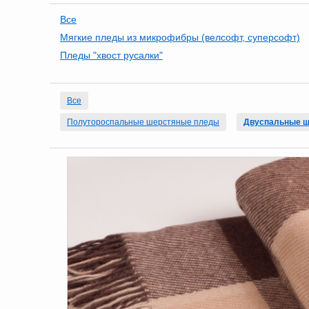
Все
Мягкие пледы из микрофибры (велсофт, суперсофт)
Пледы "хвост русалки"
Все
Полутороспальные шерстяные пледы
Двуспальные ш