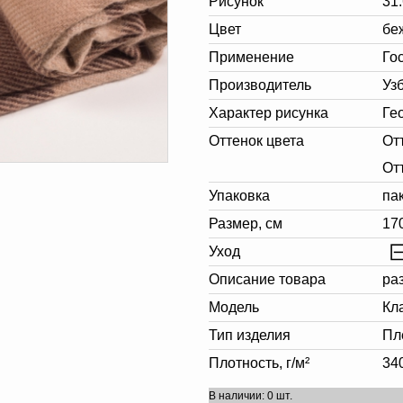
Рисунок
31.
Цвет
бе
Применение
Го
Производитель
Уз
Характер рисунка
Ге
Оттенок цвета
От
От
Упаковка
па
Размер, см
17
Уход
Описание товара
ра
Модель
Кл
Тип изделия
Пл
Плотность, г/м²
34
В наличии: 0 шт.