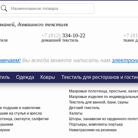
ПОДСКАЗКИ
ТОВАРЫ
каней, домашнего текстиля
+7 (812)
334-10-22
+7 (81
Просмотреть Все
тиля
домашний текстиль
ткани д
КАТЕГОРИИ
вечаем!
Вы всегда можете написать нам
электрон
тиль
Одежда
Ковры
Текстиль для ресторанов и гости
Махровые полотенца, простыни, хала
Махровые изделия по индивидуальны
Текстиль для ванной, бани, сауны
е подушки и наволочки
Детский текстиль
ушки на стулья и кресла
Халаты
тенца, скатерти, салфетки
Шторы, занавески из гардинного поло
рушники
Портьеры, комплекты портьер
 кухни
Наматрасники на резинках