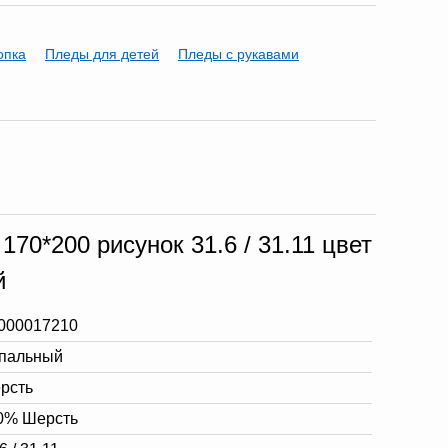
опка
Пледы для детей
Пледы с рукавами
70*200 рисунок 31.6 / 31.11 цвет
й
000017210
спальный
рсть
0% Шерсть