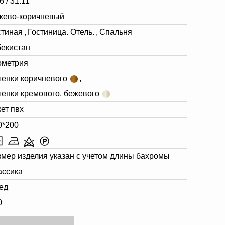
6 / 31.11
жево-коричневый
стиная
,
Гостиница. Отель.
,
Спальня
бекистан
ометрия
тенки коричневого
,
тенки кремового, бежевого
кет пвх
0*200
змер изделия указан с учетом длины бахромы
ассика
ед
0