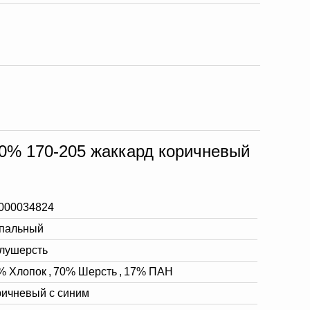
0% 170-205 жаккард коричневый
000034824
спальный
лушерсть
% Хлопок
,
70% Шерсть
,
17% ПАН
ричневый с синим