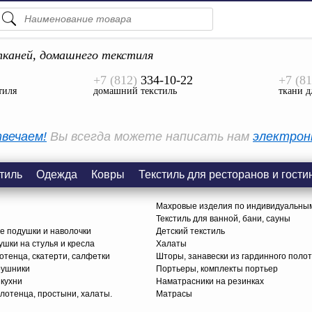
ПОДСКАЗКИ
ТОВАРЫ
каней, домашнего текстиля
+7 (812)
334-10-22
+7 (81
Просмотреть Все
тиля
домашний текстиль
ткани д
КАТЕГОРИИ
вечаем!
Вы всегда можете написать нам
электрон
тиль
Одежда
Ковры
Текстиль для ресторанов и гости
Махровые изделия по индивидуальны
Текстиль для ванной, бани, сауны
е подушки и наволочки
Детский текстиль
ушки на стулья и кресла
Халаты
тенца, скатерти, салфетки
Шторы, занавески из гардинного поло
рушники
Портьеры, комплекты портьер
 кухни
Наматрасники на резинках
лотенца, простыни, халаты.
Матрасы