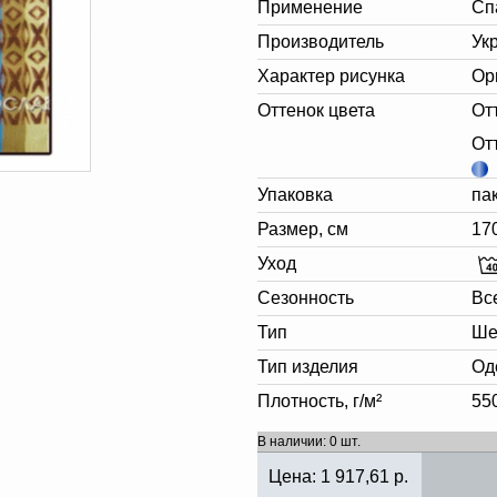
Применение
Сп
Производитель
Ук
Характер рисунка
Ор
Оттенок цвета
От
От
Упаковка
па
Размер, см
17
Уход
Сезонность
Вс
Тип
Ше
Тип изделия
Од
Плотность, г/м²
55
В наличии: 0 шт.
Цена:
1 917,61
р.