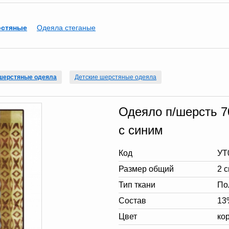
рстяные
Одеяла стеганые
шерстяные одеяла
Детские шерстяные одеяла
Одеяло п/шерсть 7
с синим
Код
УТ
Размер общий
2 
Тип ткани
По
Состав
13
Цвет
ко