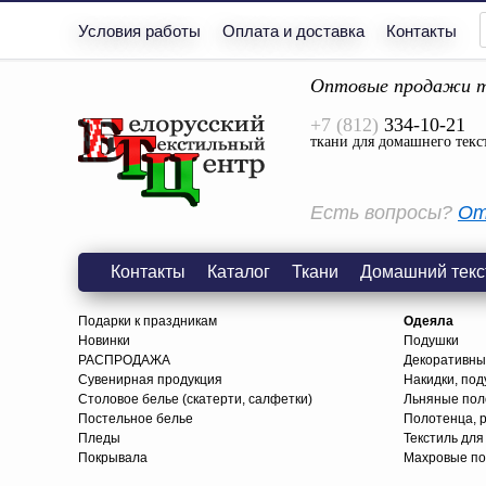
Условия работы
Оплата и доставка
Контакты
Оптовые продажи т
+7 (812)
334-10-21
ткани для домашнего текс
Есть вопросы?
От
Контакты
Каталог
Ткани
Домашний текс
Подарки к праздникам
Одеяла
Новинки
Подушки
РАСПРОДАЖА
Декоративны
Сувенирная продукция
Накидки, под
Столовое белье (скатерти, салфетки)
Льняные поло
Постельное белье
Полотенца, 
Пледы
Текстиль для
Покрывала
Махровые по