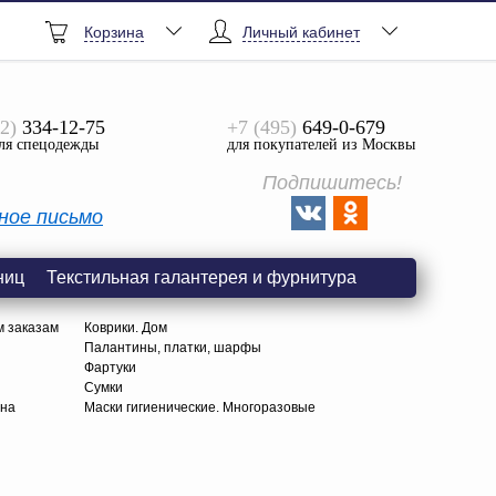
Корзина
Личный кабинет
2)
334-12-75
+7 (495)
649-0-679
ля спецодежды
для покупателей из Москвы
Подпишитесь!
ное письмо
ниц
Текстильная галантерея и фурнитура
м заказам
Коврики. Дом
Палантины, платки, шарфы
Фартуки
Сумки
тна
Маски гигиенические. Многоразовые