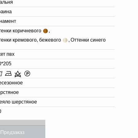
альня
раина
намент
тенки коричневого
,
тенки кремового, бежевого
,
Оттенки синего
кет пвх
0*205
есезонное
рстяное
еяло шерстяное
0
Предзаказ