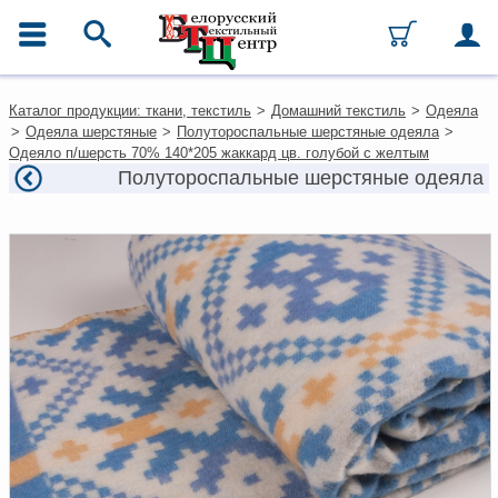
ГЛАВНОЕ МЕНЮ
Контакты
Каталог продукции: ткани, текстиль
>
Домашний текстиль
>
Одеяла
Каталог
>
Одеяла шерстяные
>
Полутороспальные шерстяные одеяла
>
Ткани
Одеяло п/шерсть 70% 140*205 жаккард цв. голубой с желтым
Домашний текстиль
Полутороспальные шерстяные одеяла
Одежда
Ковры
Текстиль для ресторанов и
гостиниц
Текстильная галантерея и
фурнитура
Условия работы
Оплата и доставка
Как оформить заказ
Вакансии
Как нас найти
Написать нам