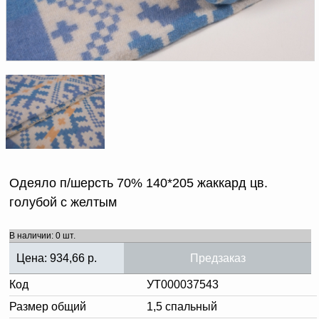
Доверенность на
получение груза
Документы по работе с
персональными данными
Письмо руководителю
Вопросы и ответы
Добавить
Новости | Статьи
в
корзину
Одеяло п/шерсть 70% 140*205 жаккард цв.
голубой с желтым
В наличии: 0 шт.
Цена:
934,66
р.
Предзаказ
Код
УТ000037543
Размер общий
1,5 спальный