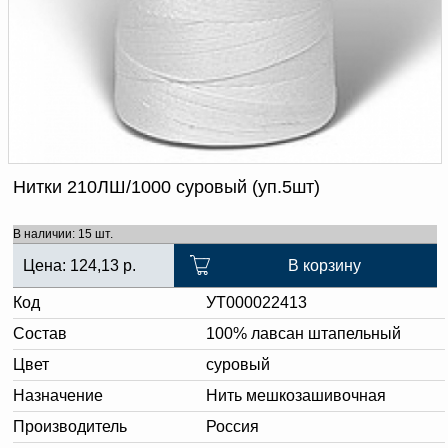
Доверенность на
получение груза
Документы по работе с
персональными данными
Письмо руководителю
Вопросы и ответы
Добавить
Новости | Статьи
в
корзину
Нитки 210ЛШ/1000 суровый (уп.5шт)
В наличии: 15 шт.
Цена:
124,13
р.
В корзину
Код
УТ000022413
Состав
100% лавсан штапельный
Цвет
суровый
Назначение
Нить мешкозашивочная
Производитель
Россия