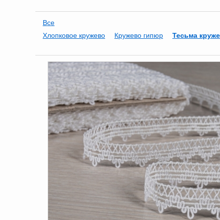
Все
Хлопковое кружево
Кружево гипюр
Тесьма круж