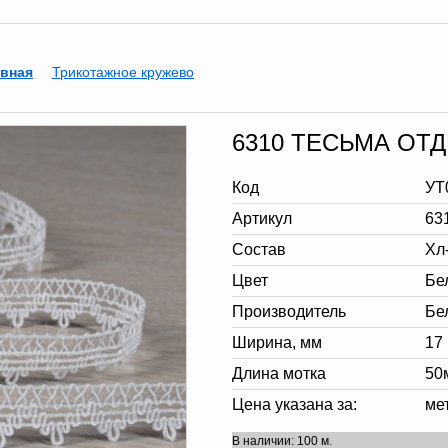
евная
Трикотажное кружево
6310 ТЕСЬМА ОТД
Код
УТ
Артикул
63
Состав
Хл
Цвет
Бе
Производитель
Бе
Ширина, мм
17
Длина мотка
50
Цена указана за:
ме
В наличии: 100 м.