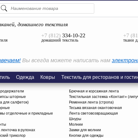
ПОДСКАЗКИ
ТОВАРЫ
каней, домашнего текстиля
+7 (812)
334-10-22
+7 (81
Просмотреть Все
тиля
домашний текстиль
ткани д
КАТЕГОРИИ
вечаем!
Вы всегда можете написать нам
электрон
тиль
Одежда
Ковры
Текстиль для ресторанов и гости
ородержатели
Брючная и корсажная лента
липсы шторные
Текстильная застежка «Контакт» (липу
ца для салфеток)
Ременная лента (стропа)
орные
Тесьма вязаная окантовочная
ьмы отделочные и прикладные
Лента световозвращающая
Шнуры
нты
Молнии
 ленточка в рулонах
Замки для молнии
йский триколор
Кнопки для одежды