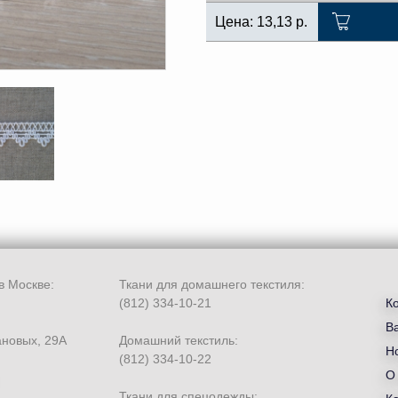
Цена:
13,13
р.
в Москве:
Ткани для домашнего текстиля:
(812) 334-10-21
К
В
ановых, 29А
Домашний текстиль:
Но
(812) 334-10-22
О
Ткани для спецодежды: