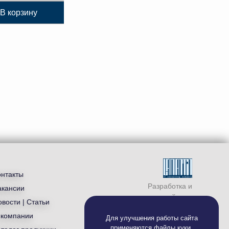
В корзину
онтакты
Разработка и
акансии
продвижение сайта —
вости | Статьи
студия «
Ламантин
»
 компании
Для улучшения работы сайта
применяются
файлы куки
.