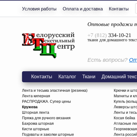
Условия работы
Оплата и доставка
Контакты
Оптовые продажи т
+7 (812)
334-10-21
ткани для домашнего текс
Есть вопросы?
От
Контакты
Каталог
Ткани
Домашний текс
Лента и тесьма эластичная (резинка)
Крючки и шт
Лента киперная
Магниты и к
РАСПРОДАЖА. Супер цены
Кугель (коль
Кружева
Люверсы шт
Шторная лента
Ленты и тес
Пряжа для ручного вязания
Косая бейка
Бахрома шторная
Атласные ле
Кисти шторные
Георгиевская
Подхваты и заколки шторные
Лента росси