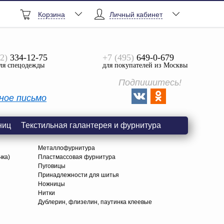
Корзина
Личный кабинет
2)
334-12-75
+7 (495)
649-0-679
ля спецодежды
для покупателей из Москвы
Подпишитесь!
ное письмо
ниц
Текстильная галантерея и фурнитура
Металлофурнитура
чка)
Пластмассовая фурнитура
Пуговицы
Принадлежности для шитья
Ножницы
Нитки
Дублерин, флизелин, паутинка клеевые