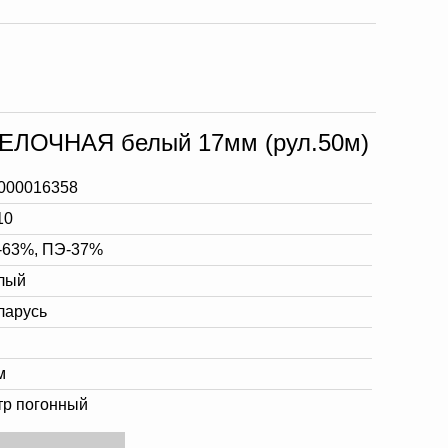
ЕЛОЧНАЯ белый 17мм (рул.50м)
000016358
10
-63%, ПЭ-37%
лый
ларусь
м
тр погонный