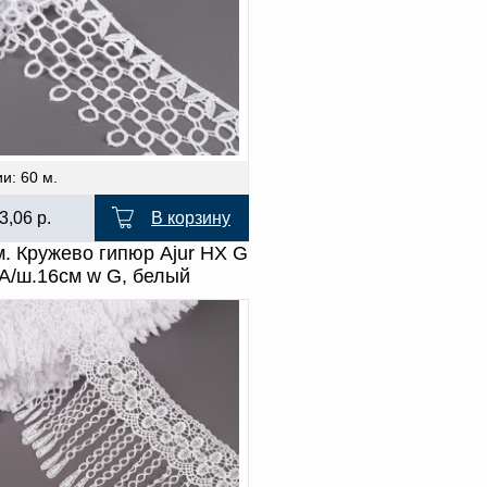
и: 60 м.
3,06
р.
В корзину
. Кружево гипюр Ajur HX G
A/ш.16см w G, белый