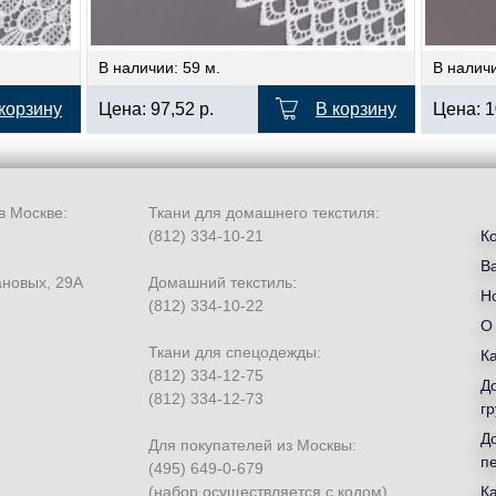
В наличии: 59 м.
В наличи
корзину
Цена:
97,52
р.
В корзину
Цена:
1
в Москве:
Ткани для домашнего текстиля:
(812) 334-10-21
К
В
ановых, 29А
Домашний текстиль:
Но
(812) 334-10-22
О
Ткани для спецодежды:
К
(812) 334-12-75
Д
(812) 334-12-73
гр
Д
Для покупателей из Москвы:
п
(495) 649-0-679
(набор осуществляется с кодом)
К