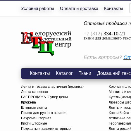
Условия работы
Оплата и доставка
Контакты
Оптовые продажи т
+7 (812)
334-10-21
ткани для домашнего текс
Есть вопросы?
От
Контакты
Каталог
Ткани
Домашний текс
Лента и тесьма эластичная (резинка)
Крючки и шт
Лента киперная
Магниты и к
РАСПРОДАЖА. Супер цены
Кугель (коль
Кружева
Люверсы шт
Шторная лента
Ленты и тес
Пряжа для ручного вязания
Косая бейка
Бахрома шторная
Атласные ле
Кисти шторные
Георгиевская
Подхваты и заколки шторные
Лента росси