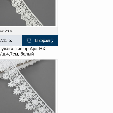
и: 28 м.
7,15
р.
В корзину
ружево гипюр Ajur HX
/ш.4,7см, белый