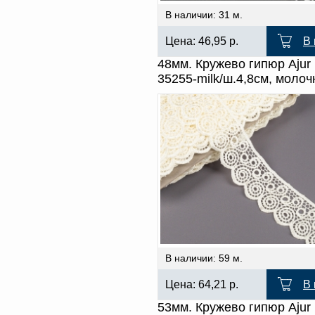
В наличии: 31 м.
Цена:
46,95
р.
В 
48мм. Кружево гипюр Ajur
35255-milk/ш.4,8см, моло
В наличии: 59 м.
Цена:
64,21
р.
В 
53мм. Кружево гипюр Ajur