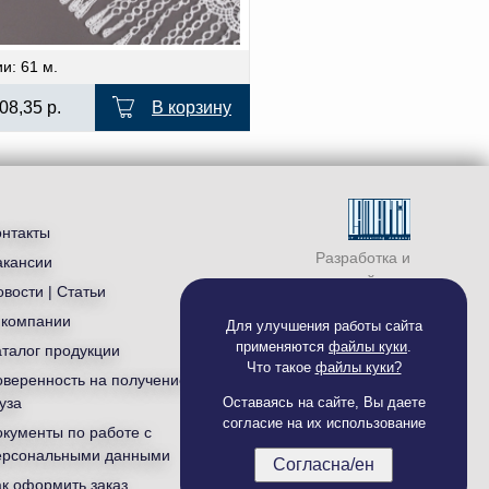
и: 61 м.
08,35
р.
В корзину
онтакты
Разработка и
акансии
продвижение сайта —
вости | Статьи
студия «
Ламантин
»
 компании
Для улучшения работы сайта
применяются
файлы куки
.
аталог продукции
Что такое
файлы куки?
оверенность на получение
уза
Оставаясь на сайте, Вы даете
согласие на их использование
окументы по работе с
ерсональными данными
Согласна/ен
ак оформить заказ