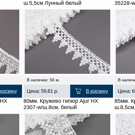
ш.5,5см Лунный белый
35228-w
В наличии: 56 м.
В наличи
корзину
Цена:
59,61
р.
В корзину
Цена:
6
 HX
80мм. Кружево гипюр Ajur HX
85мм. К
2307-w/ш.8см, белый
ш.8,5см