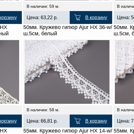
В наличии: 59 м.
В наличи
корзину
Цена:
63,22
р.
В корзину
Цена:
5
 HX
50мм. Кружево гипюр Ajur HX 36-w/
50мм. К
чный
ш.5см, белый
ш.5см, 
В наличии: 58 м.
В наличи
корзину
Цена:
66,81
р.
В корзину
Цена:
7
 HX
55мм. Кружево гипюр Ajur HX 14-w/
55мм. К