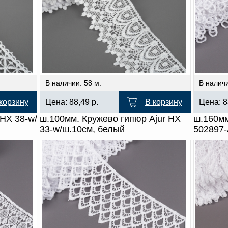
В наличии: 58 м.
В наличи
корзину
Цена:
88,49
р.
В корзину
Цена:
8
 HX 38-w/
ш.100мм. Кружево гипюр Ajur HX
ш.160мм
33-w/ш.10см, белый
502897-