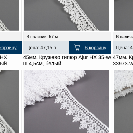
В наличии: 57 м.
В наличи
корзину
Цена:
47,15
р.
В корзину
Цена:
4
 HX
45мм. Кружево гипюр Ajur HX 35-w/
47мм. К
лый
ш.4,5см, белый
33973-w