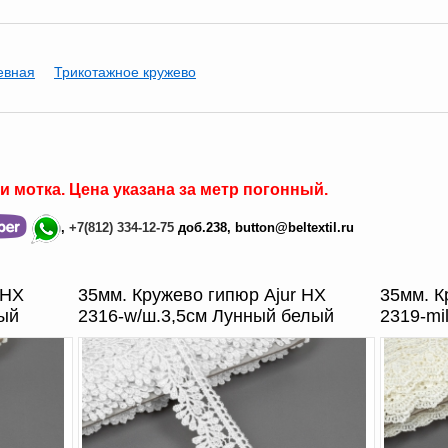
евная
Трикотажное кружево
ли мотка
.
Цена
указана за
метр погонный.
,
+7(812)
334-12-75
доб.238,
button@beltextil.ru
 HX
35мм. Кружево гипюр Ajur HX
35мм. К
ный
2316-w/ш.3,5см Лунный белый
2319-mi