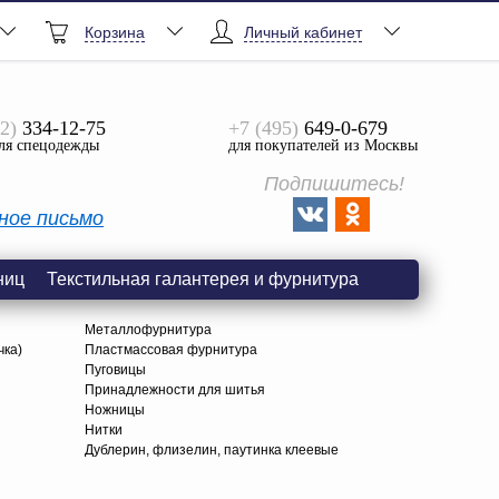
Корзина
Личный кабинет
2)
334-12-75
+7 (495)
649-0-679
ля спецодежды
для покупателей из Москвы
Подпишитесь!
ное письмо
ниц
Текстильная галантерея и фурнитура
Металлофурнитура
чка)
Пластмассовая фурнитура
Пуговицы
Принадлежности для шитья
Ножницы
Нитки
Дублерин, флизелин, паутинка клеевые