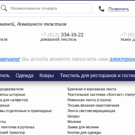
Позвонить
ПОДСКАЗКИ
ТОВАРЫ
каней, домашнего текстиля
+7 (812)
334-10-22
+7 (81
Просмотреть Все
тиля
домашний текстиль
ткани д
КАТЕГОРИИ
вечаем!
Вы всегда можете написать нам
электрон
тиль
Одежда
Ковры
Текстиль для ресторанов и гости
ородержатели
Брючная и корсажная лента
липсы шторные
Текстильная застежка «Контакт» (липу
ца для салфеток)
Ременная лента (стропа)
орные
Тесьма вязаная окантовочная
ьмы отделочные и прикладные
Лента световозвращающая
Шнуры
нты
Молнии
 ленточка в рулонах
Замки для молнии
йский триколор
Кнопки для одежды