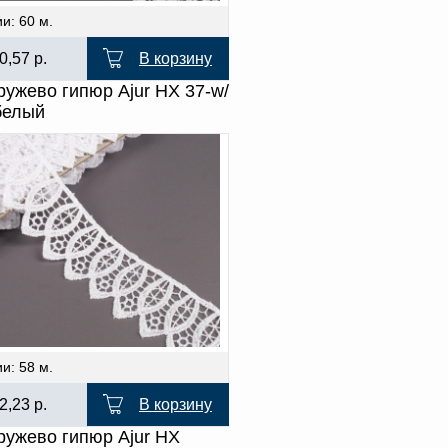
и: 60 м.
0,57
р.
В корзину
ружево гипюр Ajur HX 37-w/
белый
и: 58 м.
2,23
р.
В корзину
ружево гипюр Ajur HX