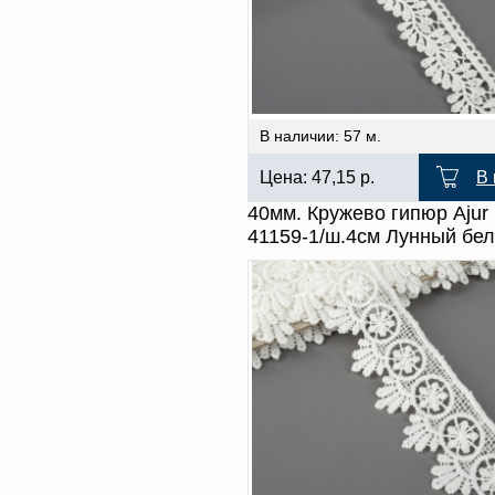
В наличии: 57 м.
Цена:
47,15
р.
В 
40мм. Кружево гипюр Ajur
41159-1/ш.4см Лунный бе