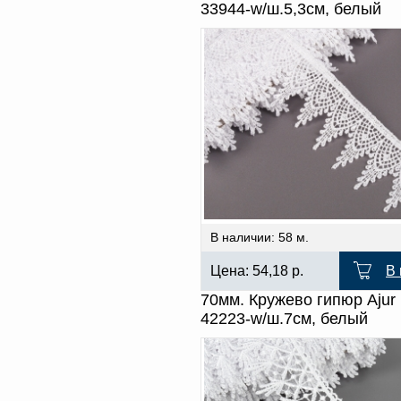
33944-w/ш.5,3см, белый
В наличии: 58 м.
Цена:
54,18
р.
В 
70мм. Кружево гипюр Ajur
42223-w/ш.7см, белый