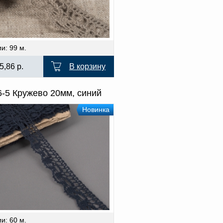
и: 99 м.
5,86
р.
В корзину
6-5 Кружево 20мм, синий
Новинка
и: 60 м.