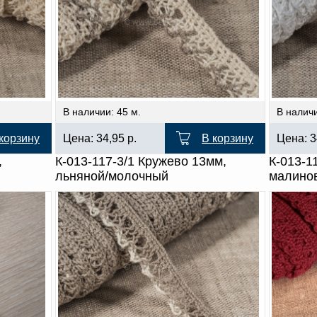
В наличии: 45 м.
В наличи
корзину
Цена:
34,95
р.
В корзину
Цена:
3
,
К-013-117-3/1 Кружево 13мм,
К-013-1
льняной/молочный
малино