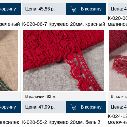
корзину
Цена:
45,86
р.
В корзину
Цена:
4
К-020-0
 зеленый
К-020-06-7 Кружево 20мм, красный
малино
В наличии: 82 м.
В наличи
корзину
Цена:
47,99
р.
В корзину
Цена:
4
К-024-1
 василек
К-020-55-2 Кружево 20мм, белый
молочн