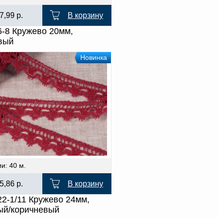
7,99
р.
В корзину
6-8 Кружево 20мм,
вый
Новинка
и: 40 м.
5,86
р.
В корзину
22-1/11 Кружево 24мм,
ый/коричневый