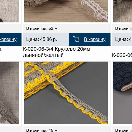
В наличии: 52 м.
В наличи
корзину
Цена:
45,86
р.
В корзину
Цена:
4
м,
К-020-06-3/4 Кружево 20мм
льняной/желтый
К-020-0
В наличии: 45 м.
В наличи