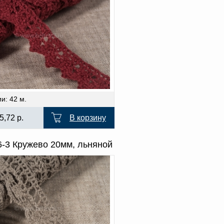
и: 42 м.
5,72
р.
В корзину
6-3 Кружево 20мм, льняной