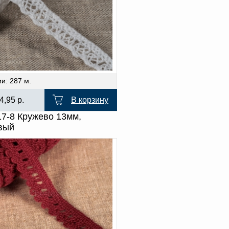
и: 287 м.
4,95
р.
В корзину
17-8 Кружево 13мм,
вый