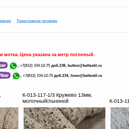
жевная
Трикотажное кружево
ли мотка
.
Цена
указана за
метр погонный.
,
+7(812)
334-12-75
доб.238,
button@beltextil.ru
,
+7(812)
334-12-75
доб.234, linen@beltextil.ru
,
К-013-117-1/3 Кружево 13мм,
молочный/льняной
К-013-1