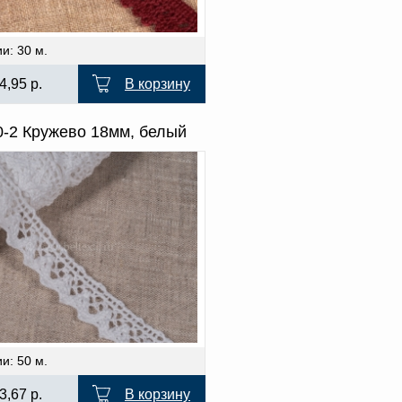
и: 30 м.
4,95
р.
В корзину
0-2 Кружево 18мм, белый
и: 50 м.
3,67
р.
В корзину