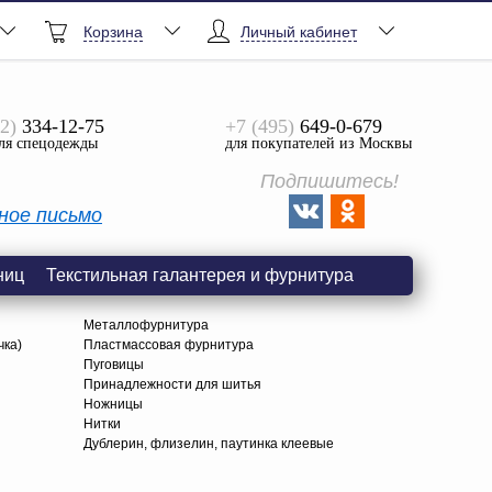
Корзина
Личный кабинет
2)
334-12-75
+7 (495)
649-0-679
ля спецодежды
для покупателей из Москвы
Подпишитесь!
ное письмо
ниц
Текстильная галантерея и фурнитура
Металлофурнитура
чка)
Пластмассовая фурнитура
Пуговицы
Принадлежности для шитья
Ножницы
Нитки
Дублерин, флизелин, паутинка клеевые