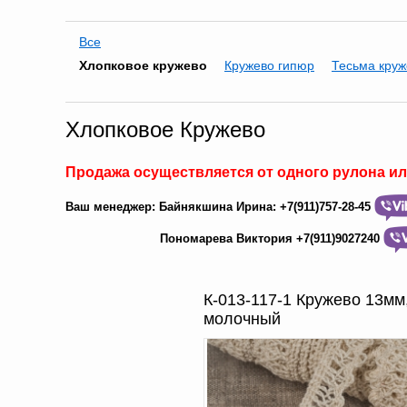
Все
Хлопковое кружево
Кружево гипюр
Тесьма кру
Хлопковое Кружево
Продажа осуществляется
от одного рулона и
Ваш менеджер:
Байнякшина Ирина:
+7
(911)757-28-45
Пономарева Виктория +7
(
911)9027240
К-013-117-1 Кружево 13мм
молочный