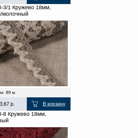
0-3/1 Кружево 18мм,
й/молочный
и: 89 м.
3,67
р.
В корзину
0-8 Кружево 18мм,
вый