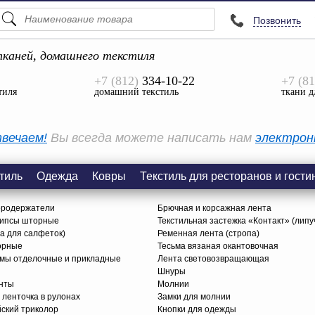
Позвонить
ПОДСКАЗКИ
ТОВАРЫ
каней, домашнего текстиля
+7 (812)
334-10-22
+7 (81
Просмотреть Все
тиля
домашний текстиль
ткани д
КАТЕГОРИИ
вечаем!
Вы всегда можете написать нам
электрон
тиль
Одежда
Ковры
Текстиль для ресторанов и гости
ородержатели
Брючная и корсажная лента
липсы шторные
Текстильная застежка «Контакт» (липу
ца для салфеток)
Ременная лента (стропа)
орные
Тесьма вязаная окантовочная
ьмы отделочные и прикладные
Лента световозвращающая
Шнуры
нты
Молнии
 ленточка в рулонах
Замки для молнии
йский триколор
Кнопки для одежды