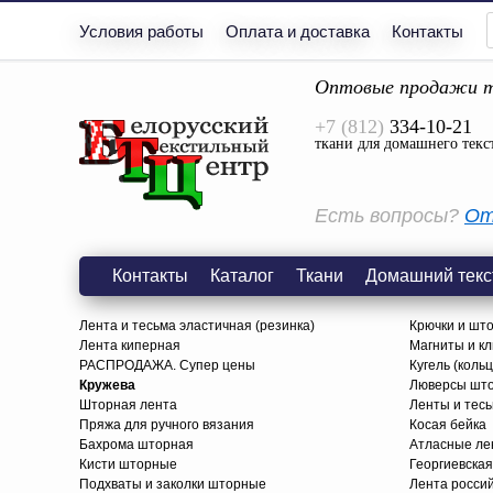
Условия работы
Оплата и доставка
Контакты
Оптовые продажи т
+7 (812)
334-10-21
ткани для домашнего текс
Есть вопросы?
От
Контакты
Каталог
Ткани
Домашний текс
Лента и тесьма эластичная (резинка)
Крючки и шт
Лента киперная
Магниты и к
РАСПРОДАЖА. Супер цены
Кугель (коль
Кружева
Люверсы шт
Шторная лента
Ленты и тес
Пряжа для ручного вязания
Косая бейка
Бахрома шторная
Атласные ле
Кисти шторные
Георгиевская
Подхваты и заколки шторные
Лента росси