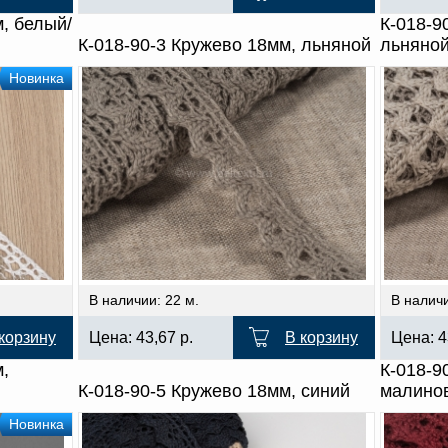
м, белый/
К-018-9
К-018-90-3 Кружево 18мм, льняной
льняно
Новинка
В наличии: 22 м.
В наличи
корзину
Цена:
43,67
р.
В корзину
Цена:
4
м,
К-018-9
К-018-90-5 Кружево 18мм, синий
малино
Новинка