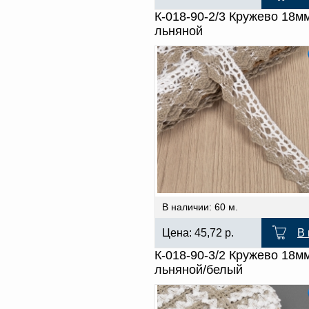
К-018-90-2/3 Кружево 18м
льняной
В наличии: 60 м.
Цена:
45,72
р.
В 
К-018-90-3/2 Кружево 18м
льняной/белый