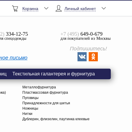
Корзина
Личный кабинет
2)
334-12-75
+7 (495)
649-0-679
ля спецодежды
для покупателей из Москвы
Подпишитесь!
ное письмо
ниц
Текстильная галантерея и фурнитура
Металлофурнитура
чка)
Пластмассовая фурнитура
Пуговицы
Принадлежности для шитья
Ножницы
Нитки
Дублерин, флизелин, паутинка клеевые