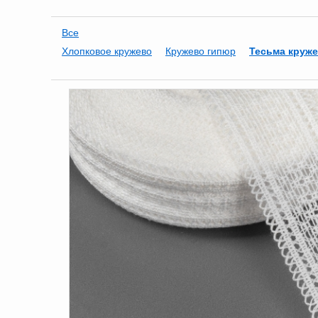
Все
Хлопковое кружево
Кружево гипюр
Тесьма круж