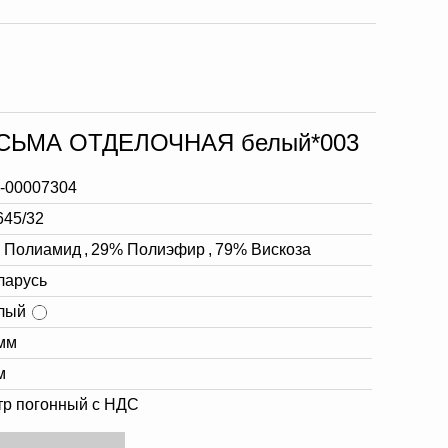
ТЕСЬМА ОТДЕЛОЧНАЯ белый*003
-00007304
645/32
 Полиамид
,
29% Полиэфир
,
79% Вискоза
ларусь
лый
мм
м
тр погонный с НДС