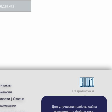
едзаказ
онтакты
Разработка и
акансии
продвижение сайта —
вости | Статьи
студия «
Ламантин
»
 компании
Для улучшения работы сайта
применяются
файлы куки
.