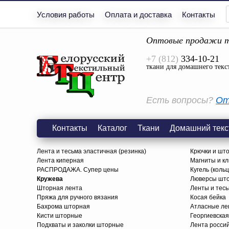
Условия работы
Оплата и доставка
Контакты
Оптовые продажи т
+7 (812)
334-10-21
ткани для домашнего текс
Есть вопросы?
От
Контакты
Каталог
Ткани
Домашний текс
Лента и тесьма эластичная (резинка)
Крючки и шт
Лента киперная
Магниты и к
РАСПРОДАЖА. Супер цены
Кугель (коль
Кружева
Люверсы шт
Шторная лента
Ленты и тес
Пряжа для ручного вязания
Косая бейка
Бахрома шторная
Атласные ле
Кисти шторные
Георгиевская
Подхваты и заколки шторные
Лента росси