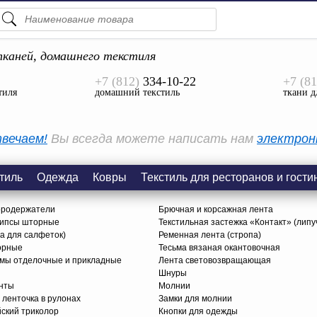
ПОДСКАЗКИ
ТОВАРЫ
каней, домашнего текстиля
+7 (812)
334-10-22
+7 (81
Просмотреть Все
тиля
домашний текстиль
ткани д
КАТЕГОРИИ
вечаем!
Вы всегда можете написать нам
электрон
тиль
Одежда
Ковры
Текстиль для ресторанов и гости
ородержатели
Брючная и корсажная лента
липсы шторные
Текстильная застежка «Контакт» (липу
ца для салфеток)
Ременная лента (стропа)
орные
Тесьма вязаная окантовочная
ьмы отделочные и прикладные
Лента световозвращающая
Шнуры
нты
Молнии
 ленточка в рулонах
Замки для молнии
йский триколор
Кнопки для одежды