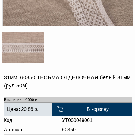
Доверенность на
получение груза
Документы по работе с
персональными данными
Письмо руководителю
Вопросы и ответы
Добавить
Новости | Статьи
в
корзину
31мм. 60350 ТЕСЬМА ОТДЕЛОЧНАЯ белый 31мм
(рул.50м)
В наличии: >1000 м.
Цена:
20,86
р.
В корзину
Код
УТ000049001
Артикул
60350