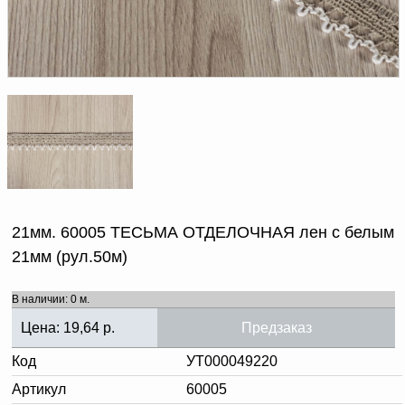
Доверенность на
получение груза
Документы по работе с
персональными данными
Письмо руководителю
Вопросы и ответы
Добавить
Новости | Статьи
в
корзину
21мм. 60005 ТЕСЬМА ОТДЕЛОЧНАЯ лен с белым
21мм (рул.50м)
В наличии: 0 м.
Цена:
19,64
р.
Предзаказ
Код
УТ000049220
Артикул
60005