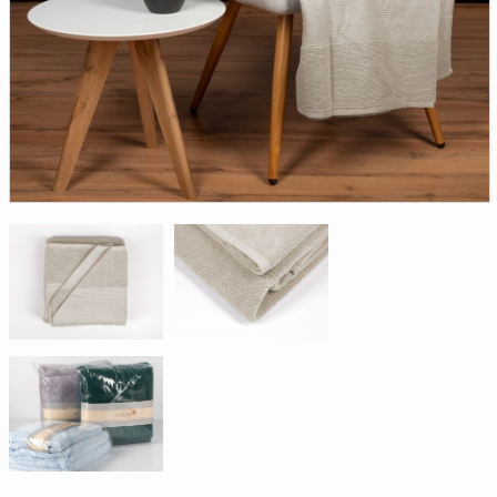
Доверенность на
получение груза
Документы по работе с
персональными данными
Письмо руководителю
Вопросы и ответы
Добавить
Новости | Статьи
в
корзину