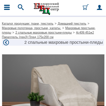
ГЛАВНОЕ МЕНЮ
Контакты
Каталог продукции: ткани, текстиль
>
Домашний текстиль
>
Каталог
Махровые полотенца, простыни, халаты.
>
Махровые простыни-
Ткани
пледы
>
2 спальные махровые простыни-пледы
>
4с409.451ж2
Домашний текстиль
Параллель (лен3) Плед 175х200 см
Одежда
2 спальные махровые простыни-пледы
Ковры
Текстиль для ресторанов и
гостиниц
Текстильная галантерея и
фурнитура
Условия работы
Оплата и доставка
Как оформить заказ
Вакансии
Как нас найти
Написать нам