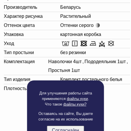
Производитель
Беларусь
Характер рисунка
Растительный
Оттенок цвета
Оттенки серого
Упаковка
картонная коробка
Уход
Тип простыни
без резинки
Комплектация
Наволочки 4шт
,
Пододеяльник 1шт
,
Простыня 1шт
Тип изделия
Комплект постельного белья
Плотность, г/м²
130
Для улучшения работы сайта
применяются
файлы куки
.
Что такое
файлы куки?
Оставаясь на сайте, Вы даете
согласие на их использование
Согласна/ен