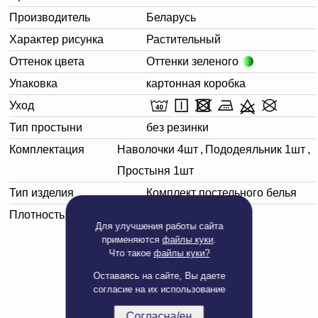
Производитель
Беларусь
Характер рисунка
Растительный
Оттенок цвета
Оттенки зеленого
Упаковка
картонная коробка
Уход
Тип простыни
без резинки
Комплектация
Наволочки 4шт
,
Пододеяльник 1шт
,
Простыня 1шт
Тип изделия
Комплект постельного белья
Плотность, г/м²
130
Для улучшения работы сайта
применяются
файлы куки
.
Что такое
файлы куки?
Оставаясь на сайте, Вы даете
согласие на их использование
Согласна/ен