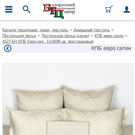
ГЛАВНОЕ МЕНЮ
Контакты
Каталог продукции: ткани, текстиль
>
Домашний текстиль
>
Каталог
Постельное белье
>
Постельное белье (сатин)
>
КПБ евро сатин
>
Ткани
4527-БЧ КПБ Евро рис. 13-0608 цв. фисташковый
Домашний текстиль
КПБ евро сатин
Одежда
Ковры
Текстиль для ресторанов и
гостиниц
Текстильная галантерея и
фурнитура
Условия работы
Оплата и доставка
Как оформить заказ
Вакансии
Как нас найти
Написать нам