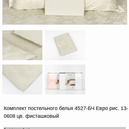
Доверенность на
получение груза
Документы по работе с
персональными данными
Письмо руководителю
Вопросы и ответы
Добавить
Новости | Статьи
в
корзину
Комплект постельного белья 4527-БЧ Евро рис. 13-
0608 цв. фисташковый