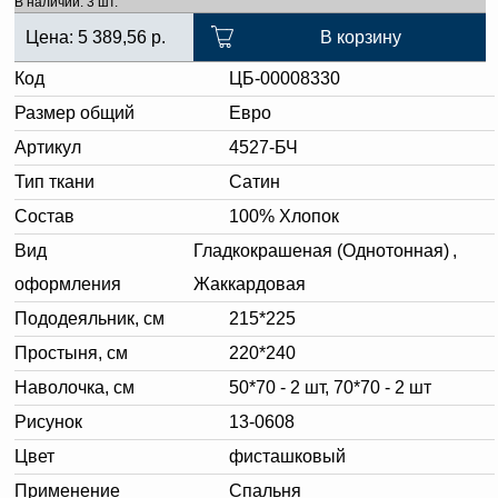
В наличии: 3 шт.
Цена:
5 389,56
р.
В корзину
Код
ЦБ-00008330
Размер общий
Евро
Артикул
4527-БЧ
Тип ткани
Сатин
Состав
100% Хлопок
Вид
Гладкокрашеная (Однотонная)
,
оформления
Жаккардовая
Пододеяльник, см
215*225
Простыня, см
220*240
Наволочка, см
50*70 - 2 шт, 70*70 - 2 шт
Рисунок
13-0608
Цвет
фисташковый
Применение
Спальня