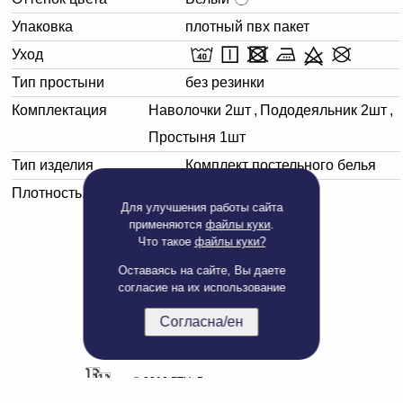
Упаковка
плотный пвх пакет
Уход
Тип простыни
без резинки
Комплектация
Наволочки 2шт
,
Пододеяльник 2шт
,
Простыня 1шт
Тип изделия
Комплект постельного белья
Плотность, г/м²
130
Для улучшения работы сайта
применяются
файлы куки
.
Что такое
файлы куки?
Оставаясь на сайте, Вы даете
согласие на их использование
Согласна/ен
Полная версия сайта
© 2019 БТЦ. Все права защищены