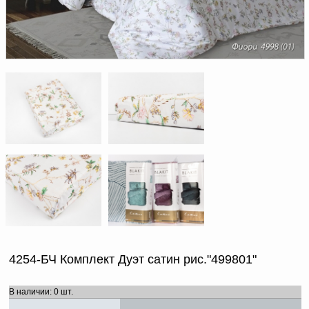
Доверенность на
получение груза
Документы по работе с
персональными данными
Письмо руководителю
Вопросы и ответы
Добавить
Новости | Статьи
в
корзину
4254-БЧ Комплект Дуэт сатин рис."499801"
В наличии: 0 шт.