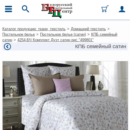
ГЛАВНОЕ МЕНЮ
Контакты
Каталог продукции: ткани, текстиль
>
Домашний текстиль
>
Каталог
Постельное белье
>
Постельное белье (сатин)
>
КПБ семейный
Ткани
сатин
>
4254-БЧ Комплект Дуэт сатин рис."499801"
Домашний текстиль
КПБ семейный сатин
Одежда
Ковры
Текстиль для ресторанов и
гостиниц
Текстильная галантерея и
фурнитура
Условия работы
Оплата и доставка
Как оформить заказ
Вакансии
Как нас найти
Написать нам