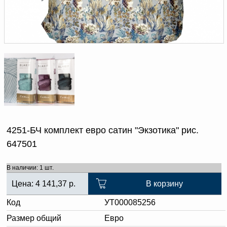
Доверенность на
получение груза
Документы по работе с
персональными данными
Письмо руководителю
Вопросы и ответы
Добавить
Новости | Статьи
в
корзину
4251-БЧ комплект евро сатин "Экзотика" рис.
647501
В наличии: 1 шт.
Цена:
4 141,37
р.
В корзину
Код
УТ000085256
Размер общий
Евро