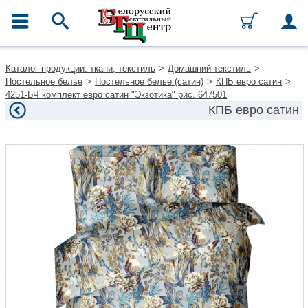
ГЛАВНОЕ МЕНЮ
Контакты
Каталог продукции: ткани, текстиль
>
Домашний текстиль
>
Каталог
Постельное белье
>
Постельное белье (сатин)
>
КПБ евро сатин
>
Ткани
4251-БЧ комплект евро сатин "Экзотика" рис. 647501
Домашний текстиль
КПБ евро сатин
Одежда
Ковры
Текстиль для ресторанов и
гостиниц
Текстильная галантерея и
фурнитура
Условия работы
Оплата и доставка
Как оформить заказ
Вакансии
Как нас найти
Написать нам