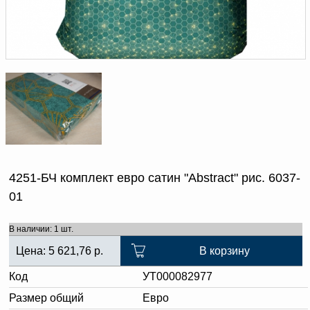
Доверенность на
получение груза
Документы по работе с
персональными данными
Письмо руководителю
Вопросы и ответы
Добавить
Новости | Статьи
в
корзину
4251-БЧ комплект евро сатин "Abstract" рис. 6037-
01
В наличии: 1 шт.
Цена:
5 621,76
р.
В корзину
Код
УТ000082977
Размер общий
Евро