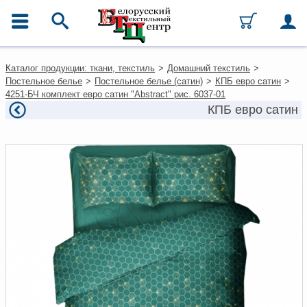
ГЛАВНОЕ МЕНЮ
Контакты
Каталог продукции: ткани, текстиль
>
Домашний текстиль
>
Каталог
Постельное белье
>
Постельное белье (сатин)
>
КПБ евро сатин
>
Ткани
4251-БЧ комплект евро сатин "Abstract" рис. 6037-01
Домашний текстиль
КПБ евро сатин
Одежда
Ковры
Текстиль для ресторанов и
гостиниц
Текстильная галантерея и
фурнитура
Условия работы
Оплата и доставка
Как оформить заказ
Вакансии
Как нас найти
Написать нам