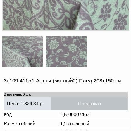
Доверенность на
получение груза
Документы по работе с
персональными данными
Письмо руководителю
Вопросы и ответы
Добавить
Новости | Статьи
в
корзину
3с109.411ж1 Астры (мятный2) Плед 208х150 см
В наличии: 0 шт.
Цена:
1 824,34
р.
Предзаказ
Код
ЦБ-00007463
Размер общий
1,5 спальный