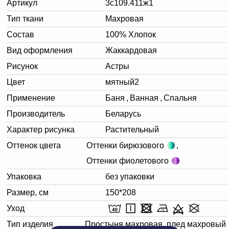
Артикул
3с109.411ж1
Тип ткани
Махровая
Состав
100% Хлопок
Вид оформления
Жаккардовая
Рисунок
Астры
Цвет
мятный2
Применение
Баня
,
Ванная
,
Спальня
Производитель
Беларусь
Характер рисунка
Растительный
Оттенок цвета
Оттенки бирюзового
,
Оттенки фиолетового
Упаковка
без упаковки
Размер, см
150*208
Уход
Тип изделия
Простыня махровая, плед махровый