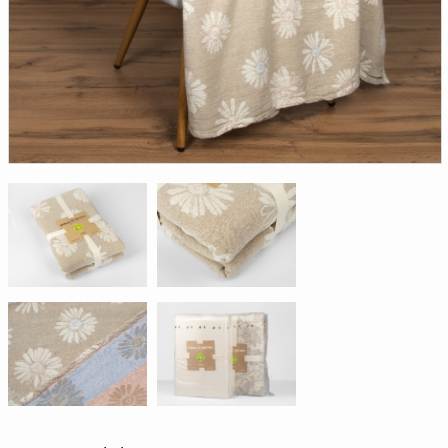
Доверенность на
получение груза
Документы по работе с
персональными данными
Письмо руководителю
Вопросы и ответы
Добавить
Новости | Статьи
в
корзину