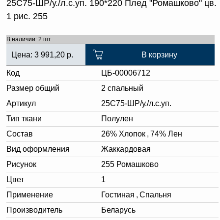
25С75-ШР/у./л.с.уп. 190*220 Плед "Ромашково" цв.
1 рис. 255
В наличии: 2 шт.
Цена:
3 991,20
р.
В корзину
Код
ЦБ-00006712
Размер общий
2 спальный
Артикул
25С75-ШР/у./л.с.уп.
Тип ткани
Полулен
Состав
26% Хлопок
,
74% Лен
Вид оформления
Жаккардовая
Рисунок
255 Ромашково
Цвет
1
Применение
Гостиная
,
Спальня
Производитель
Беларусь