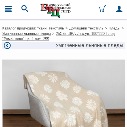
ГЛАВНОЕ МЕНЮ
Контакты
Каталог продукции: ткани, текстиль
>
Домашний текстиль
>
Пледы
>
Каталог
Умягченные льняные пледы
>
25С75-ШР/у./л.с.уп. 190*220 Плед
Ткани
"Ромашково" цв. 1 рис. 255
Домашний текстиль
Умягченные льняные пледы
Одежда
Ковры
Текстиль для ресторанов и
гостиниц
Текстильная галантерея и
фурнитура
Условия работы
Оплата и доставка
Как оформить заказ
Вакансии
Как нас найти
Написать нам