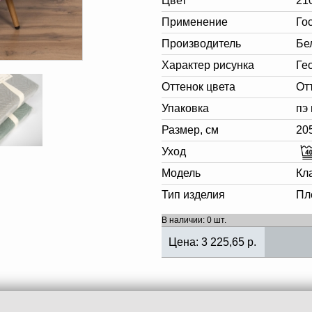
Цвет
21
Применение
Го
Производитель
Бе
Характер рисунка
Ге
Оттенок цвета
От
Упаковка
пэ
Размер, см
20
Уход
Модель
Кл
Тип изделия
Пл
В наличии: 0 шт.
Цена:
3 225,65
р.