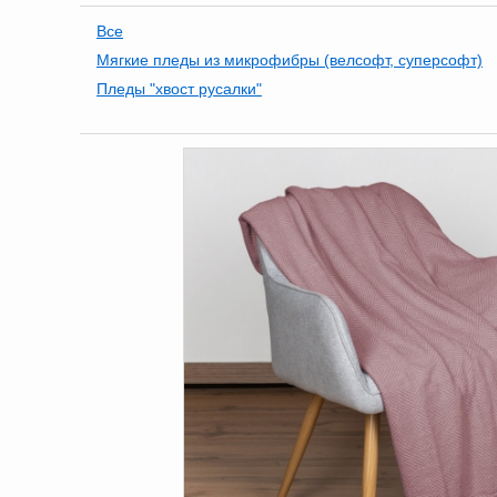
Все
Мягкие пледы из микрофибры (велсофт, суперсофт)
Пледы "хвост русалки"