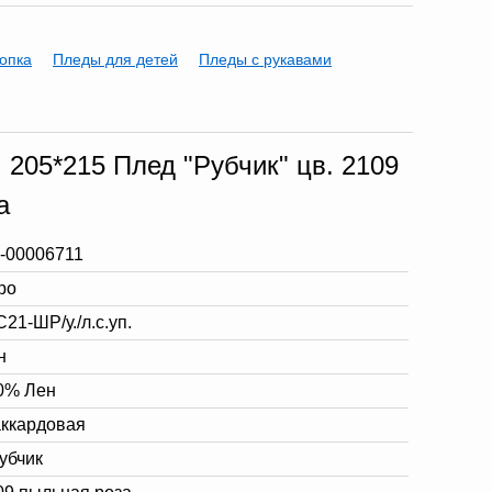
опка
Пледы для детей
Пледы с рукавами
. 205*215 Плед "Рубчик" цв. 2109
а
-00006711
ро
21-ШР/у./л.с.уп.
н
0% Лен
ккардовая
рубчик