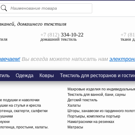
ПОДСКАЗКИ
ТОВАРЫ
каней, домашнего текстиля
+7 (812)
334-10-22
+7 (81
Просмотреть Все
тиля
домашний текстиль
ткани д
КАТЕГОРИИ
вечаем!
Вы всегда можете написать нам
электрон
тиль
Одежда
Ковры
Текстиль для ресторанов и гости
Махровые изделия по индивидуальны
Текстиль для ванной, бани, сауны
е подушки и наволочки
Детский текстиль
ушки на стулья и кресла
Халаты
тенца, скатерти, салфетки
Шторы, занавески из гардинного поло
рушники
Портьеры, комплекты портьер
 кухни
Наматрасники на резинках
лотенца, простыни, халаты.
Матрасы