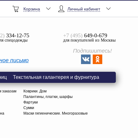
Корзина
Личный кабинет
2)
334-12-75
+7 (495)
649-0-679
ля спецодежды
для покупателей из Москвы
Подпишитесь!
ное письмо
ниц
Текстильная галантерея и фурнитура
м заказам
Коврики. Дом
Палантины, платки, шарфы
Фартуки
Сумки
тна
Маски гигиенические. Многоразовые