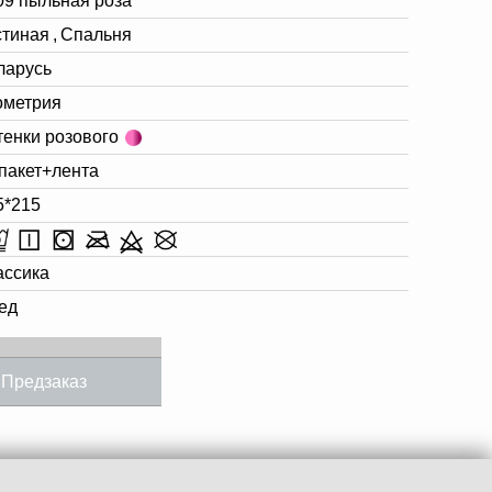
09 пыльная роза
стиная
,
Спальня
ларусь
ометрия
тенки розового
 пакет+лента
5*215
ассика
ед
Предзаказ