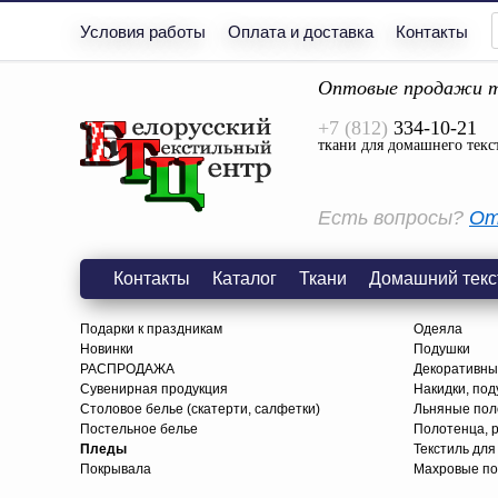
Условия работы
Оплата и доставка
Контакты
Оптовые продажи т
+7 (812)
334-10-21
ткани для домашнего текс
Есть вопросы?
От
Контакты
Каталог
Ткани
Домашний текс
Подарки к праздникам
Одеяла
Новинки
Подушки
РАСПРОДАЖА
Декоративны
Сувенирная продукция
Накидки, под
Столовое белье (скатерти, салфетки)
Льняные поло
Постельное белье
Полотенца, 
Пледы
Текстиль для
Покрывала
Махровые по