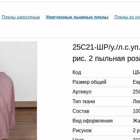
Пледы шерстяные
Умягченные льняные пледы
Пледы из хл
25С21-ШР/у./л.с.уп
рис. 2 пыльная роз
Код
ЦБ
Размер общий
Ев
Артикул
25С
Тип ткани
Ле
Состав
10
Вид оформления
Жа
Рисунок
2 