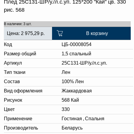
Плед 25С131-ШР/у./л.с.уп. 125*200 "Кай" цв. 330
рис. 568
В наличии: 3 шт.
Цена:
2 975,29
р.
В корзину
Код
ЦБ-00008054
Размер общий
1,5 спальный
Артикул
25С131-ШР/у./л.с.уп.
Тип ткани
Лен
Состав
100% Лен
Вид оформления
Жаккардовая
Рисунок
568 Кай
Цвет
330
Применение
Гостиная
,
Спальня
Производитель
Беларусь