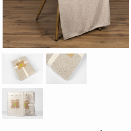
Доверенность на
получение груза
Документы по работе с
персональными данными
Письмо руководителю
Вопросы и ответы
Добавить
Новости | Статьи
в
корзину