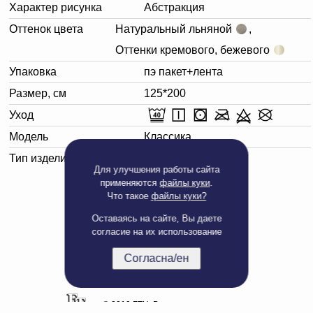
Характер рисунка
Абстракция
Оттенок цвета
Натуральный льняной
,
Оттенки кремового, бежевого
Упаковка
пэ пакет+лента
Размер, см
125*200
Уход
Модель
Классика
Тип изделия
Плед
Для улучшения работы сайта
применяются
файлы куки
.
Что такое
файлы куки?
Оставаясь на сайте, Вы даете
согласие на их использование
Согласна/ен
Полная версия сайта
© 2019 БТЦ. Все права защищены