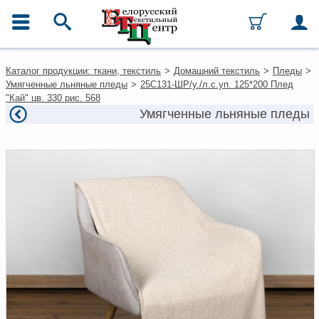
ГЛАВНОЕ МЕНЮ
Контакты
Каталог продукции: ткани, текстиль
>
Домашний текстиль
>
Пледы
>
Каталог
Умягченные льняные пледы
>
25С131-ШР/у./л.с.уп. 125*200 Плед
Ткани
"Кай" цв. 330 рис. 568
Домашний текстиль
Умягченные льняные пледы
Одежда
Ковры
Текстиль для ресторанов и
гостиниц
Текстильная галантерея и
фурнитура
Условия работы
Оплата и доставка
Как оформить заказ
Вакансии
Как нас найти
Написать нам