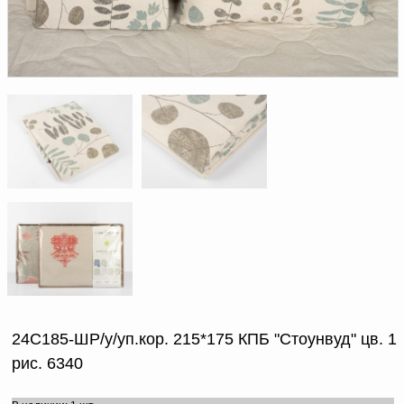
Доверенность на
получение груза
Документы по работе с
персональными данными
Письмо руководителю
Вопросы и ответы
Добавить
Новости | Статьи
в
корзину
24С185-ШР/у/уп.кор. 215*175 КПБ "Стоунвуд" цв. 1
рис. 6340