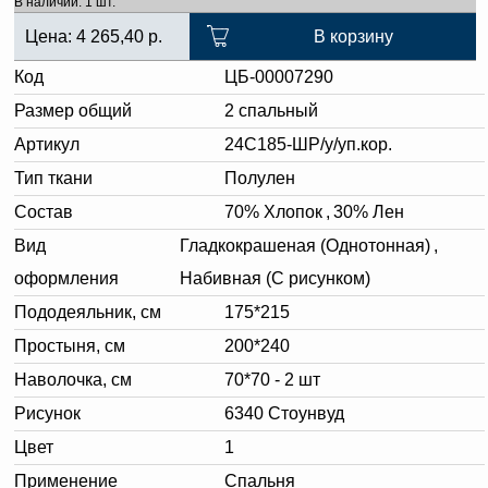
В наличии: 1 шт.
Цена:
4 265,40
р.
В корзину
Код
ЦБ-00007290
Размер общий
2 спальный
Артикул
24С185-ШР/у/уп.кор.
Тип ткани
Полулен
Состав
70% Хлопок
,
30% Лен
Вид
Гладкокрашеная (Однотонная)
,
оформления
Набивная (С рисунком)
Пододеяльник, см
175*215
Простыня, см
200*240
Наволочка, см
70*70 - 2 шт
Рисунок
6340 Стоунвуд
Цвет
1
Применение
Спальня