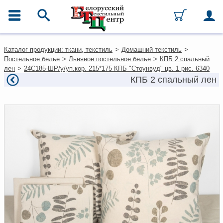
ГЛАВНОЕ МЕНЮ
Контакты
Каталог продукции: ткани, текстиль
>
Домашний текстиль
>
Каталог
Постельное белье
>
Льняное постельное белье
>
КПБ 2 спальный
Ткани
лен
>
24С185-ШР/у/уп.кор. 215*175 КПБ "Стоунвуд" цв. 1 рис. 6340
Домашний текстиль
КПБ 2 спальный лен
Одежда
Ковры
Текстиль для ресторанов и
гостиниц
Текстильная галантерея и
фурнитура
Условия работы
Оплата и доставка
Как оформить заказ
Вакансии
Как нас найти
Написать нам