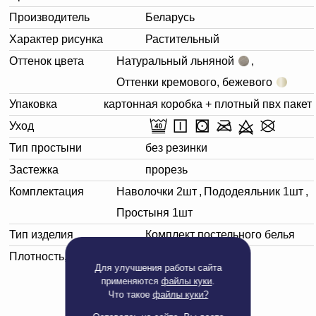
Производитель
Беларусь
Характер рисунка
Растительный
Оттенок цвета
Натуральный льняной
,
Оттенки кремового, бежевого
Упаковка
картонная коробка + плотный пвх пакет
Уход
Тип простыни
без резинки
Застежка
прорезь
Комплектация
Наволочки 2шт
,
Пододеяльник 1шт
,
Простыня 1шт
Тип изделия
Комплект постельного белья
Плотность, г/м²
155
Для улучшения работы сайта
применяются
файлы куки
.
Что такое
файлы куки?