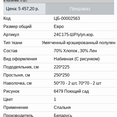
В наличии: 0 шт.
Цена:
5 457,20
р.
Предзаказ
Код
ЦБ-00002563
Размер общий
Евро
Артикул
24С175-ШР/у/уп.кор.
Тип ткани
Умягченный крэшированный полулен
Состав
70% Хлопок
,
30% Лен
Вид оформления
Набивная (С рисунком)
Пододеяльник, см
220*225
Простыня, см
250*250
Наволочка, см
50*70 - 2 шт, 70*70 - 2 шт
Рисунок
6479 Поющий сад
Цвет
1
Применение
Спальня
Производитель
Беларусь