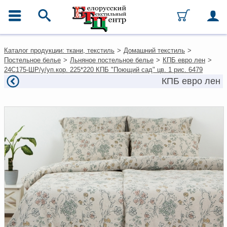
ГЛАВНОЕ МЕНЮ
Контакты
Каталог продукции: ткани, текстиль
>
Домашний текстиль
>
Каталог
Постельное белье
>
Льняное постельное белье
>
КПБ евро лен
>
Ткани
24С175-ШР/у/уп.кор. 225*220 КПБ "Поющий сад" цв. 1 рис. 6479
Домашний текстиль
КПБ евро лен
Одежда
Ковры
Текстиль для ресторанов и
гостиниц
Текстильная галантерея и
фурнитура
Условия работы
Оплата и доставка
Как оформить заказ
Вакансии
Как нас найти
Написать нам