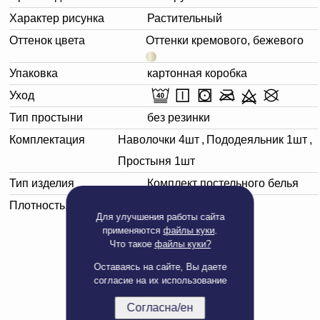
Характер рисунка
Растительный
Оттенок цвета
Оттенки кремового, бежевого
Упаковка
картонная коробка
Уход
Тип простыни
без резинки
Комплектация
Наволочки 4шт
,
Пододеяльник 1шт
,
Простыня 1шт
Тип изделия
Комплект постельного белья
Плотность, г/м²
150
Для улучшения работы сайта
применяются
файлы куки
.
Что такое
файлы куки?
Оставаясь на сайте, Вы даете
согласие на их использование
Согласна/ен
Полная версия сайта