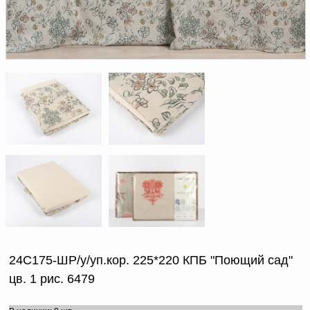
Доверенность на
получение груза
Документы по работе с
персональными данными
Письмо руководителю
Вопросы и ответы
Добавить
Новости | Статьи
в
корзину
24С175-ШР/у/уп.кор. 225*220 КПБ "Поющий сад"
цв. 1 рис. 6479