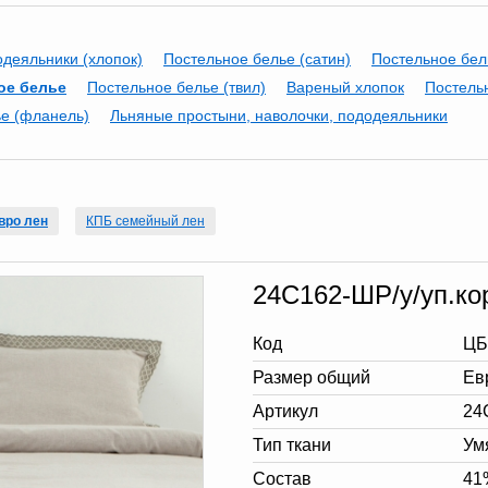
одеяльники (хлопок)
Постельное белье (сатин)
Постельное бел
ое белье
Постельное белье (твил)
Вареный хлопок
Постельн
е (фланель)
Льняные простыни, наволочки, пододеяльники
вро лен
КПБ семейный лен
24С162-ШР/у/уп.кор
Код
ЦБ
Размер общий
Ев
Артикул
24
Тип ткани
Ум
Состав
41