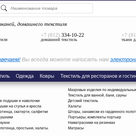
ПОДСКАЗКИ
ТОВАРЫ
каней, домашнего текстиля
+7 (812)
334-10-22
+7 (81
Просмотреть Все
тиля
домашний текстиль
ткани д
КАТЕГОРИИ
вечаем!
Вы всегда можете написать нам
электрон
тиль
Одежда
Ковры
Текстиль для ресторанов и гости
Махровые изделия по индивидуальны
Текстиль для ванной, бани, сауны
е подушки и наволочки
Детский текстиль
ушки на стулья и кресла
Халаты
тенца, скатерти, салфетки
Шторы, занавески из гардинного поло
рушники
Портьеры, комплекты портьер
 кухни
Наматрасники на резинках
лотенца, простыни, халаты.
Матрасы