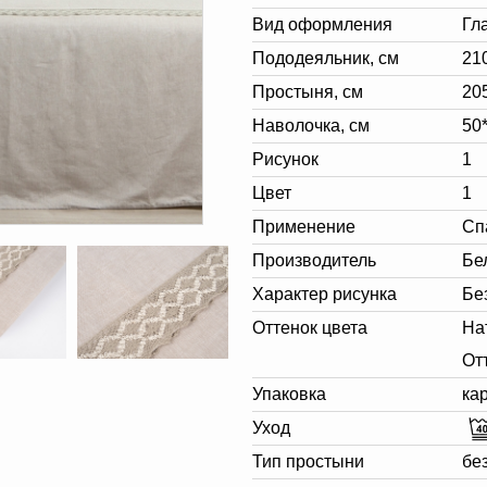
Вид оформления
Гл
Пододеяльник, см
21
Простыня, см
20
Наволочка, см
50*
Рисунок
1
Цвет
1
Применение
Сп
Производитель
Бе
Характер рисунка
Бе
Оттенок цвета
На
От
Упаковка
ка
Уход
Тип простыни
бе