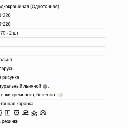
адкокрашеная (Однотонная)
0*220
5*220
70 - 2 шт
альня
ларусь
з рисунка
туральный льняной
,
тенки кремового, бежевого
ртонная коробка
з резинки