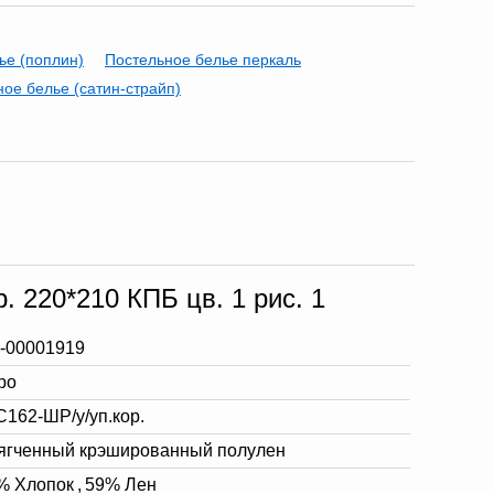
ье (поплин)
Постельное белье перкаль
ое белье (сатин-страйп)
. 220*210 КПБ цв. 1 рис. 1
-00001919
ро
С162-ШР/у/уп.кор.
ягченный крэшированный полулен
% Хлопок
,
59% Лен