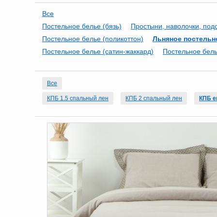
Все
Постельное белье (бязь)
Простыни, наволочки, под
Постельное белье (поликоттон)
Льняное постельн
Постельное белье (сатин-жаккард)
Постельное бель
Все
КПБ 1.5 спальный лен
КПБ 2 спальный лен
КПБ е