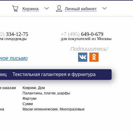
Корзина
Личный кабинет
2)
334-12-75
+7 (495)
649-0-679
ля спецодежды
для покупателей из Москвы
Подпишитесь!
ное письмо
ниц
Текстильная галантерея и фурнитура
м заказам
Коврики. Дом
Палантины, платки, шарфы
Фартуки
Сумки
тна
Маски гигиенические. Многоразовые