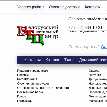
Условия работы
Оплата и доставка
Контакты
Оптовые продажи т
+7 (812)
334-10-21
ткани для домашнего текс
Есть вопросы?
От
Контакты
Каталог
Ткани
Домашний текс
Подарки к праздникам
Одеяла
Новинки
Подушки
РАСПРОДАЖА
Декоративны
Сувенирная продукция
Накидки, под
Столовое белье (скатерти, салфетки)
Льняные поло
Постельное белье
Полотенца, 
Пледы
Текстиль для
Покрывала
Махровые по