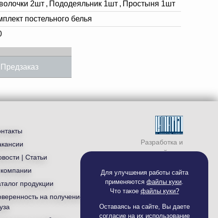
волочки 2шт
,
Пододеяльник 1шт
,
Простыня 1шт
мплект постельного белья
0
Предзаказ
онтакты
Разработка и
акансии
продвижение сайта —
вости | Статьи
студия «
Ламантин
»
 компании
Для улучшения работы сайта
применяются
файлы куки
.
аталог продукции
Что такое
файлы куки?
оверенность на получение
уза
Оставаясь на сайте, Вы даете
согласие на их использование