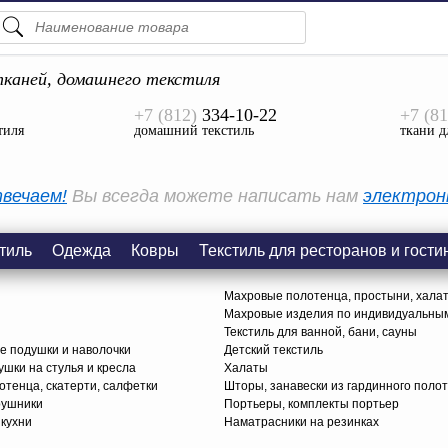
ПОДСКАЗКИ
ТОВАРЫ
каней, домашнего текстиля
+7 (812)
334-10-22
+7 (81
Просмотреть Все
тиля
домашний текстиль
ткани д
КАТЕГОРИИ
вечаем!
Вы всегда можете написать нам
электрон
тиль
Одежда
Ковры
Текстиль для ресторанов и гости
Махровые полотенца, простыни, хала
Махровые изделия по индивидуальны
Текстиль для ванной, бани, сауны
е подушки и наволочки
Детский текстиль
ушки на стулья и кресла
Халаты
тенца, скатерти, салфетки
Шторы, занавески из гардинного поло
рушники
Портьеры, комплекты портьер
 кухни
Наматрасники на резинках