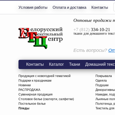
Условия работы
Оплата и доставка
Контакты
Оптовые продажи т
+7 (812)
334-10-21
ткани для домашнего текс
Есть вопросы?
От
Контакты
Каталог
Ткани
Домашний текс
Продукция с новогодней тематикой
Покрывала
Подарки к праздникам
Одеяла
Новинки
Подушки
РАСПРОДАЖА
Декоративны
Сувенирная продукция
Накидки, под
Столовое белье (скатерти, салфетки)
Льняные поло
Постельное белье
Полотенца, 
Пледы
Текстиль для