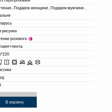
03 серо-розовый
стиная
,
Подарок женщине
,
Подарок мужчине
,
альня
ларусь
з рисунка
тенки розового
 пакет+лента
5*220
ассика
ед
0
В корзину