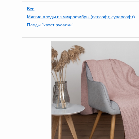
Все
Мягкие пледы из микрофибры (велсофт, суперсофт)
Пледы "хвост русалки"