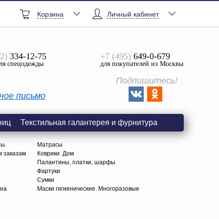
Корзина
Личный кабинет
2)
334-12-75
+7 (495)
649-0-679
ля спецодежды
для покупателей из Москвы
Подпишитесь!
ное письмо
ниц
Текстильная галантерея и фурнитура
ты.
Матрасы
м заказам
Коврики. Дом
Палантины, платки, шарфы
Фартуки
Сумки
тна
Маски гигиенические. Многоразовые