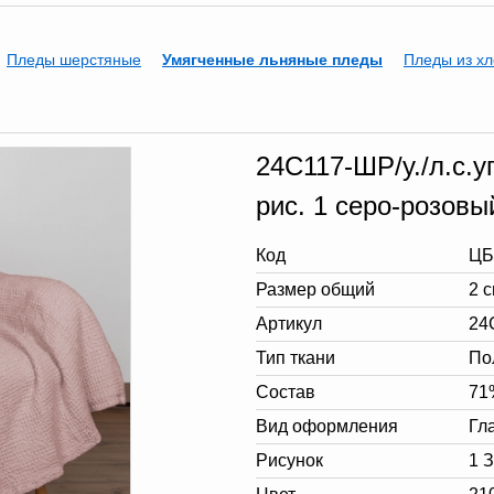
Пледы шерстяные
Умягченные льняные пледы
Пледы из хл
24С117-ШР/у./л.с.у
рис. 1 серо-розовы
Код
ЦБ
Размер общий
2 
Артикул
24С
Тип ткани
По
Состав
71
Вид оформления
Гл
Рисунок
1 