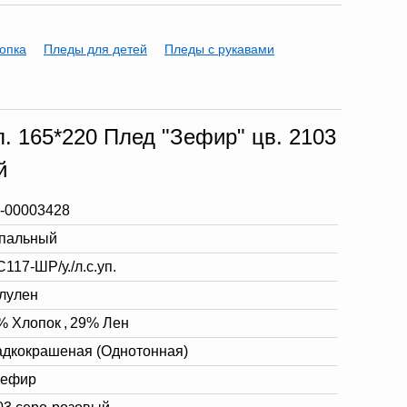
опка
Пледы для детей
Пледы с рукавами
п. 165*220 Плед "Зефир" цв. 2103
й
-00003428
спальный
117-ШР/у./л.с.уп.
лулен
% Хлопок
,
29% Лен
адкокрашеная (Однотонная)
Зефир