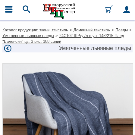
ГЛАВНОЕ МЕНЮ
Контакты
Каталог продукции: ткани, текстиль
>
Домашний текстиль
>
Пледы
>
Каталог
Умягченные льняные пледы
>
24С102-ШР/у./л.с.уп. 145*215 Плед
Ткани
"Валенсия" цв. 3 рис. 188 синий
Домашний текстиль
Умягченные льняные пледы
Одежда
Ковры
Текстиль для ресторанов и
гостиниц
Текстильная галантерея и
фурнитура
Условия работы
Оплата и доставка
Как оформить заказ
Вакансии
Как нас найти
Написать нам