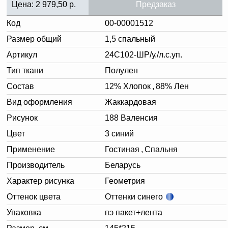
Цена:
2 979,50
р.
Предзаказ
Код
00-00001512
Размер общий
1,5 спальный
Артикул
24С102-ШР/у./л.с.уп.
Тип ткани
Полулен
Состав
12% Хлопок
,
88% Лен
Вид оформления
Жаккардовая
Рисунок
188 Валенсия
Цвет
3 синий
Применение
Гостиная
,
Спальня
Производитель
Беларусь
Характер рисунка
Геометрия
Оттенок цвета
Оттенки синего
Упаковка
пэ пакет+лента