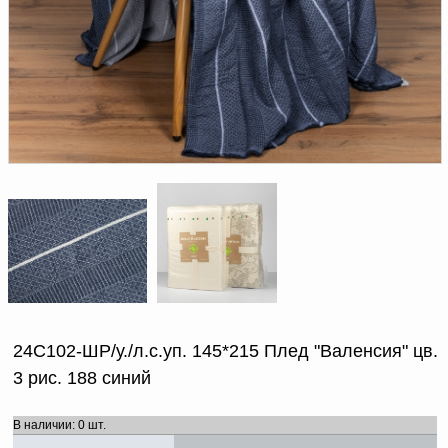
Доверенность на
получение груза
Документы по работе с
персональными данными
Письмо руководителю
Вопросы и ответы
Добавить
Новости | Статьи
в
корзину
24С102-ШР/у./л.с.уп. 145*215 Плед "Валенсия" цв.
3 рис. 188 синий
В наличии: 0 шт.