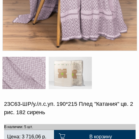
Доверенность на
получение груза
Документы по работе с
персональными данными
Письмо руководителю
Вопросы и ответы
Добавить
Новости | Статьи
в
корзину
23С63-ШР/у./л.с.уп. 190*215 Плед "Катания" цв. 2
рис. 182 сирень
В наличии: 5 шт.
Цена:
3 716,06
р.
В корзину