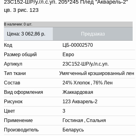
23С152-ШР/у./л.с.уп. 205*245 Плед "Акварель-2"
цв. 3 рис. 123
В наличии: 0 шт.
Цена:
3 062,86
р.
Предзаказ
Код
ЦБ-00002570
Размер общий
Евро
Артикул
23С152-ШР/у./л.с.уп.
Тип ткани
Умягченный крэшированный лен
Состав
24% Хлопок
,
76% Лен
Вид оформления
Жаккардовая
Рисунок
123 Акварель-2
Цвет
3
Применение
Гостиная
,
Спальня
Производитель
Беларусь