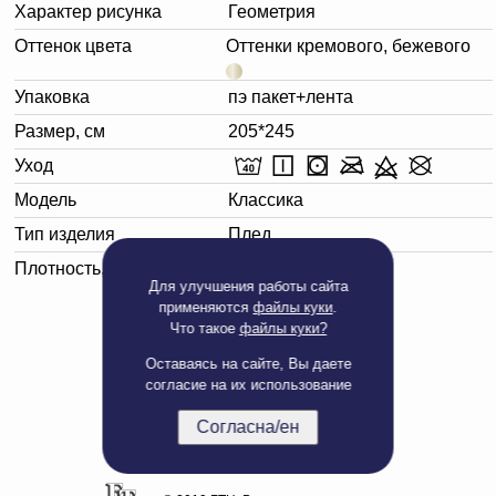
Характер рисунка
Геометрия
Оттенок цвета
Оттенки кремового, бежевого
Упаковка
пэ пакет+лента
Размер, см
205*245
Уход
Модель
Классика
Тип изделия
Плед
Плотность, г/м²
265
Для улучшения работы сайта
применяются
файлы куки
.
Что такое
файлы куки?
Оставаясь на сайте, Вы даете
согласие на их использование
Согласна/ен
Полная версия сайта