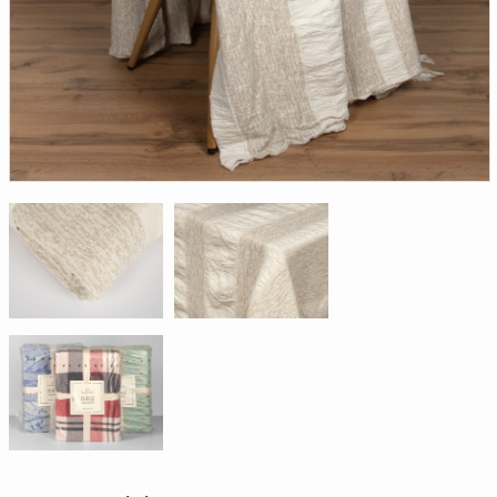
Доверенность на
получение груза
Документы по работе с
персональными данными
Письмо руководителю
Вопросы и ответы
Добавить
Новости | Статьи
в
корзину