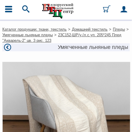
ГЛАВНОЕ МЕНЮ
Контакты
Каталог продукции: ткани, текстиль
>
Домашний текстиль
>
Пледы
>
Каталог
Умягченные льняные пледы
>
23С152-ШР/у./л.с.уп. 205*245 Плед
Ткани
"Акварель-2" цв. 3 рис. 123
Домашний текстиль
Умягченные льняные пледы
Одежда
Ковры
Текстиль для ресторанов и
гостиниц
Текстильная галантерея и
фурнитура
Условия работы
Оплата и доставка
Как оформить заказ
Вакансии
Как нас найти
Написать нам