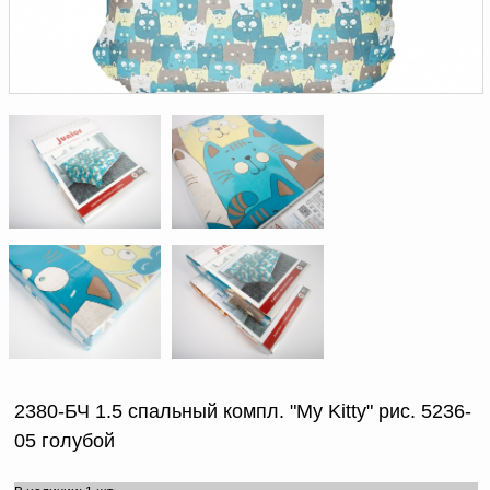
Доверенность на
получение груза
Документы по работе с
персональными данными
Письмо руководителю
Вопросы и ответы
Добавить
Новости | Статьи
в
корзину
2380-БЧ 1.5 спальный компл. "My Kitty" рис. 5236-
05 голубой