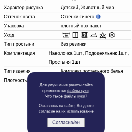
Характер рисунка
Детский
,
Животный мир
Оттенок цвета
Оттенки синего
Упаковка
плотный пвх пакет
Уход
Тип простыни
без резинки
Комплектация
Наволочка 1шт
,
Пододеяльник 1шт
,
Простыня 1шт
Тип изделия
Комплект постельного белья
Плотность, г/м²
125
Для улучшения работы сайта
применяются
файлы куки
.
Что такое
файлы куки?
Оставаясь на сайте, Вы даете
согласие на их использование
Согласна/ен
Полная версия сайта