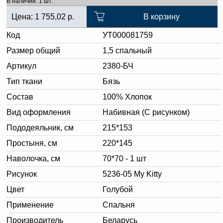
В наличии: 1 шт.
Цена:
1 755,02
р.
В корзину
Код
УТ000081759
Размер общий
1,5 спальный
Артикул
2380-БЧ
Тип ткани
Бязь
Состав
100% Хлопок
Вид оформления
Набивная (С рисунком)
Пододеяльник, см
215*153
Простыня, см
220*145
Наволочка, см
70*70 - 1 шт
Рисунок
5236-05 My Kitty
Цвет
Голубой
Применение
Спальня
Производитель
Беларусь