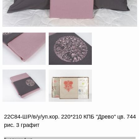
Доверенность на
получение груза
Документы по работе с
персональными данными
Письмо руководителю
Вопросы и ответы
Добавить
Новости | Статьи
в
корзину
22С84-ШР/в/у/уп.кор. 220*210 КПБ "Древо" цв. 744
рис. 3 графит