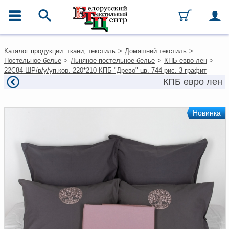
ГЛАВНОЕ МЕНЮ
Контакты
Каталог продукции: ткани, текстиль
>
Домашний текстиль
>
Каталог
Постельное белье
>
Льняное постельное белье
>
КПБ евро лен
>
Ткани
22С84-ШР/в/у/уп.кор. 220*210 КПБ "Древо" цв. 744 рис. 3 графит
Домашний текстиль
КПБ евро лен
Одежда
Ковры
Текстиль для ресторанов и
Новинка
гостиниц
Текстильная галантерея и
фурнитура
Условия работы
Оплата и доставка
Как оформить заказ
Вакансии
Как нас найти
Написать нам