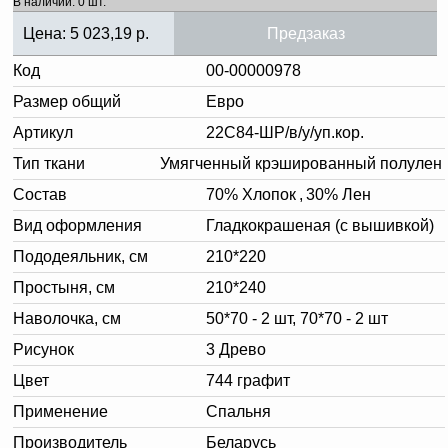
В наличии: 0 шт.
Цена:
5 023,19
р.
Предзаказ
Код
00-00000978
Размер общий
Евро
Артикул
22С84-ШР/в/у/уп.кор.
Тип ткани
Умягченный крэшированный полулен
Состав
70% Хлопок
,
30% Лен
Вид оформления
Гладкокрашеная (с вышивкой)
Пододеяльник, см
210*220
Простыня, см
210*240
Наволочка, см
50*70 - 2 шт, 70*70 - 2 шт
Рисунок
3 Древо
Цвет
744 графит
Применение
Спальня
Производитель
Беларусь