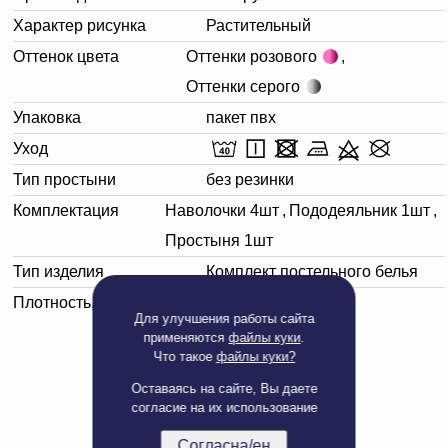
Характер рисунка
Растительный
Оттенок цвета
Оттенки розового
,
Оттенки серого
Упаковка
пакет пвх
Уход
Тип простыни
без резинки
Комплектация
Наволочки 4шт
,
Пододеяльник 1шт
,
Простыня 1шт
Тип изделия
Комплект постельного белья
Плотность, г/м²
150
Для улучшения работы сайта
применяются
файлы куки
.
Что такое
файлы куки?
Оставаясь на сайте, Вы даете
согласие на их использование
Согласна/ен