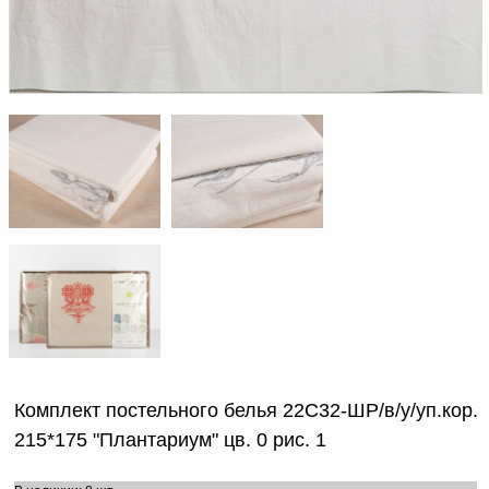
Доверенность на
получение груза
Документы по работе с
персональными данными
Письмо руководителю
Вопросы и ответы
Добавить
Новости | Статьи
в
корзину
Комплект постельного белья 22С32-ШР/в/у/уп.кор.
215*175 "Плантариум" цв. 0 рис. 1