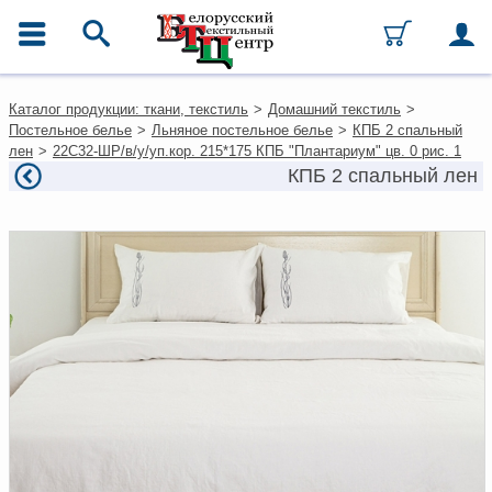
ГЛАВНОЕ МЕНЮ
Контакты
Каталог продукции: ткани, текстиль
>
Домашний текстиль
>
Каталог
Постельное белье
>
Льняное постельное белье
>
КПБ 2 спальный
Ткани
лен
>
22С32-ШР/в/у/уп.кор. 215*175 КПБ "Плантариум" цв. 0 рис. 1
Домашний текстиль
КПБ 2 спальный лен
Одежда
Ковры
Текстиль для ресторанов и
гостиниц
Текстильная галантерея и
фурнитура
Условия работы
Оплата и доставка
Как оформить заказ
Вакансии
Как нас найти
Написать нам