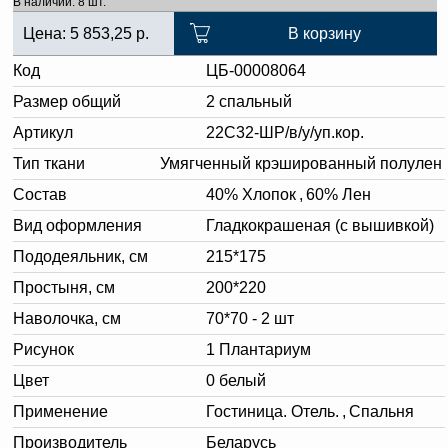
В наличии: 8 шт.
Цена:
5 853,25
р.
В корзину
Код
ЦБ-00008064
Размер общий
2 спальный
Артикул
22С32-ШР/в/у/уп.кор.
Тип ткани
Умягченный крэшированный полулен
Состав
40% Хлопок
,
60% Лен
Вид оформления
Гладкокрашеная (с вышивкой)
Пододеяльник, см
215*175
Простыня, см
200*220
Наволочка, см
70*70 - 2 шт
Рисунок
1 Плантариум
Цвет
0 белый
Применение
Гостиница. Отель.
,
Спальня
Производитель
Беларусь