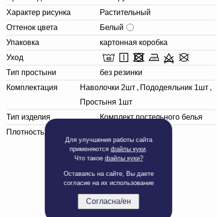
Характер рисунка
Растительный
Оттенок цвета
Белый
Упаковка
картонная коробка
Уход
Тип простыни
без резинки
Комплектация
Наволочки 2шт
,
Пододеяльник 1шт
,
Простыня 1шт
Тип изделия
Комплект постельного белья
Плотность, г/м²
150
Для улучшения работы сайта
применяются
файлы куки
.
Что такое
файлы куки?
Оставаясь на сайте, Вы даете
согласие на их использование
Согласна/ен
Полная версия сайта