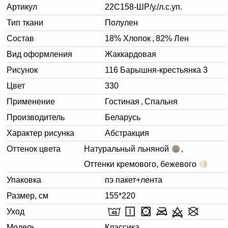
Артикул
22С158-ШР/у./л.с.уп.
Тип ткани
Полулен
Состав
18% Хлопок
,
82% Лен
Вид оформления
Жаккардовая
Рисунок
116 Барышня-крестьянка 3
Цвет
330
Применение
Гостиная
,
Спальня
Производитель
Беларусь
Характер рисунка
Абстракция
Оттенок цвета
Натуральный льняной
,
Оттенки кремового, бежевого
Упаковка
пэ пакет+лента
Размер, см
155*220
Уход
Модель
Классика