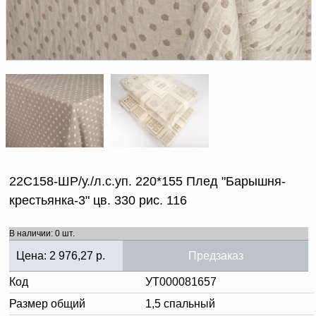
Доверенность на
получение груза
Документы по работе с
персональными данными
Письмо руководителю
Вопросы и ответы
Добавить
Новости | Статьи
в
корзину
22С158-ШР/у./л.с.уп. 220*155 Плед "Барышня-
крестьянка-3" цв. 330 рис. 116
В наличии: 0 шт.
Цена:
2 976,27
р.
Предзаказ
Код
УТ000081657
Размер общий
1,5 спальный