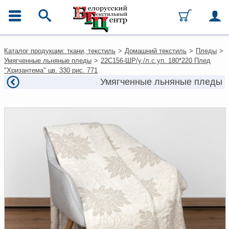
ГЛАВНОЕ МЕНЮ
Контакты
Каталог продукции: ткани, текстиль
>
Домашний текстиль
>
Пледы
>
Каталог
Умягченные льняные пледы
>
22С156-ШР/у./л.с.уп. 180*220 Плед
Ткани
"Хризантема" цв. 330 рис. 771
Домашний текстиль
Умягченные льняные пледы
Одежда
Ковры
Текстиль для ресторанов и
гостиниц
Текстильная галантерея и
фурнитура
Условия работы
Оплата и доставка
Как оформить заказ
Вакансии
Как нас найти
Написать нам