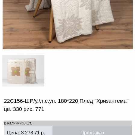
Доверенность на
получение груза
Документы по работе с
персональными данными
Письмо руководителю
Вопросы и ответы
Добавить
Новости | Статьи
в
корзину
22С156-ШР/у./л.с.уп. 180*220 Плед "Хризантема"
цв. 330 рис. 771
В наличии: 0 шт.
Цена:
3 273,71
р.
Предзаказ