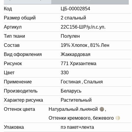
Код
ЦБ-00002854
Размер общий
2 спальный
Артикул
22С156-ШР/у./л.с.уп.
Тип ткани
Полулен
Состав
19% Хлопок
,
81% Лен
Вид оформления
Жаккардовая
Рисунок
771 Хризантема
Цвет
330
Применение
Гостиная
,
Спальня
Производитель
Беларусь
Характер рисунка
Растительный
Оттенок цвета
Натуральный льняной
,
Оттенки кремового, бежевого
Упаковка
пэ пакет+лента