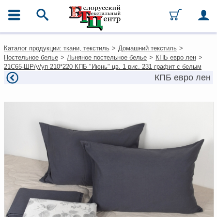
ГЛАВНОЕ МЕНЮ
Контакты
Каталог продукции: ткани, текстиль
>
Домашний текстиль
>
Каталог
Постельное белье
>
Льняное постельное белье
>
КПБ евро лен
>
Ткани
21С65-ШР/у/уп 210*220 КПБ "Июнь" цв. 1 рис. 231 графит с белым
Домашний текстиль
КПБ евро лен
Одежда
Ковры
Текстиль для ресторанов и
гостиниц
Текстильная галантерея и
фурнитура
Условия работы
Оплата и доставка
Как оформить заказ
Вакансии
Как нас найти
Написать нам