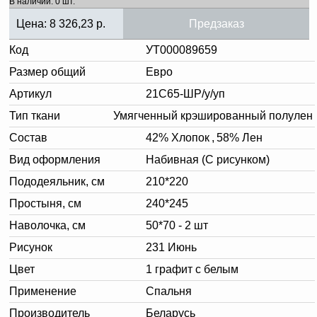
В наличии: 0 шт.
Цена:
8 326,23
р.
Предзаказ
Код
УТ000089659
Размер общий
Евро
Артикул
21С65-ШР/у/уп
Тип ткани
Умягченный крэшированный полулен
Состав
42% Хлопок
,
58% Лен
Вид оформления
Набивная (С рисунком)
Пододеяльник, см
210*220
Простыня, см
240*245
Наволочка, см
50*70 - 2 шт
Рисунок
231 Июнь
Цвет
1 графит с белым
Применение
Спальня
Производитель
Беларусь