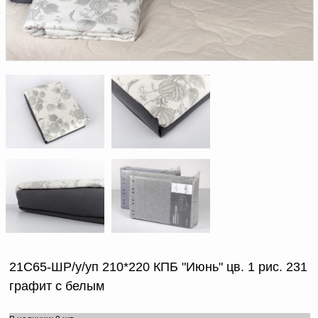
Доверенность на
получение груза
Документы по работе с
персональными данными
Письмо руководителю
Вопросы и ответы
Добавить
Новости | Статьи
в
корзину
21С65-ШР/у/уп 210*220 КПБ "Июнь" цв. 1 рис. 231
графит с белым